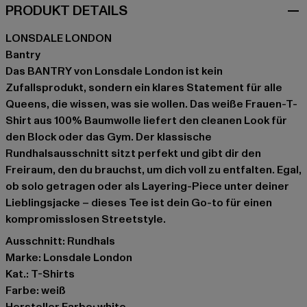
PRODUKT DETAILS
LONSDALE LONDON
Bantry
Das BANTRY von Lonsdale London ist kein
Zufallsprodukt, sondern ein klares Statement für alle
Queens, die wissen, was sie wollen. Das weiße Frauen-T-
Shirt aus 100% Baumwolle liefert den cleanen Look für
den Block oder das Gym. Der klassische
Rundhalsausschnitt sitzt perfekt und gibt dir den
Freiraum, den du brauchst, um dich voll zu entfalten. Egal,
ob solo getragen oder als Layering-Piece unter deiner
Lieblingsjacke – dieses Tee ist dein Go-to für einen
kompromisslosen Streetstyle.
Ausschnitt: Rundhals
Marke: Lonsdale London
Kat.: T-Shirts
Farbe: weiß
Hersteller Farbe: white