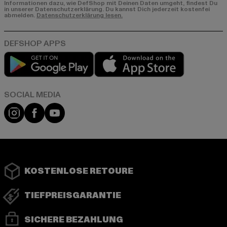
Informationen dazu, wie DefShop mit Deinen Daten umgeht, findest Du
in unserer Datenschutzerklärung. Du kannst Dich jederzeit kostenfei
abmelden.
Datenschutzerklärung lesen.
Play market
App store
Instagram
Facebook
YouTube
KOSTENLOSE RETOURE
TIEFPREISGARANTIE
SICHERE BEZAHLUNG