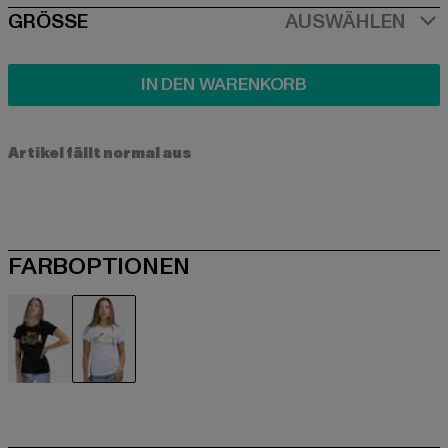
SIZE
GRÖSSE
AUSWÄHLEN
IN DEN WARENKORB
Artikel fällt normal aus
FARBOPTIONEN
schwarz
weiß