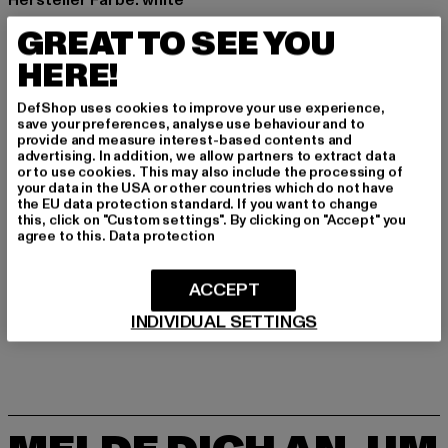
Materialzusammensetzung: 100% Baumwolle
GREAT TO SEE YOU
Art.Nr: 117169-00220
HERE!
Hersteller: Punch GmbH |
info@punch-gmbh.de
DefShop uses cookies to improve your use experience,
Im Taubental 15a | 41468 Neuss | DE
save your preferences, analyse use behaviour and to
provide and measure interest-based contents and
advertising. In addition, we allow partners to extract data
or to use cookies. This may also include the processing of
GRÖSSE & PASSFORM
your data in the USA or other countries which do not have
the EU data protection standard. If you want to change
this, click on "Custom settings". By clicking on "Accept" you
PFLEGEHINWEISE
agree to this.
Data protection
LIEFERUNG & RÜCKGABE
ACCEPT
INDIVIDUAL SETTINGS