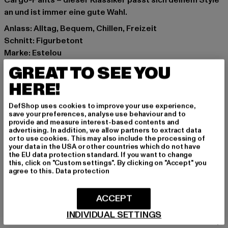
Cargo-Pants – dieser Klassiker passt sich deinem Style
an und ist immer eine gute Wahl.
Anlass: Alltag, Bequem, Chillen, Freizeit
Schnitt: Figurbetont
Marke: Estelou
Kat.: Strapless Tops
GREAT TO SEE YOU
Farbe: weiß, gelb
HERE!
Hersteller Farbe: white/butter yellow
Materialzusammensetzung: 92% Polyester, 8% Elasthan
DefShop uses cookies to improve your use experience,
Art.Nr: EST-T-B-DPS-23684
save your preferences, analyse use behaviour and to
provide and measure interest-based contents and
advertising. In addition, we allow partners to extract data
Hersteller: TB International GmbH |
info@tbint.de
or to use cookies. This may also include the processing of
your data in the USA or other countries which do not have
Dr.-Robert-Murjahn-Straße 7 | 64372 Ober-Ramstadt |
the EU data protection standard. If you want to change
DE
this, click on "Custom settings". By clicking on "Accept" you
agree to this.
Data protection
GRÖSSE & PASSFORM
ACCEPT
INDIVIDUAL SETTINGS
PFLEGEHINWEISE