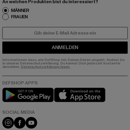
An welchen Produkten bist du interessiert?
MÄNNER
FRAUEN
E-MAIL
ANMELDEN
Informationen dazu, wie DefShop mit Deinen Daten umgeht, findest Du
in unserer Datenschutzerklärung. Du kannst Dich jederzeit kostenfei
abmelden.
Datenschutzerklärung lesen.
Play market
App store
Instagram
Facebook
YouTube