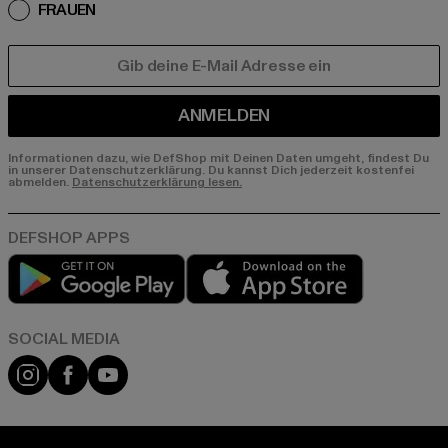
FRAUEN
E-MAIL
ANMELDEN
Informationen dazu, wie DefShop mit Deinen Daten umgeht, findest Du
in unserer Datenschutzerklärung. Du kannst Dich jederzeit kostenfei
abmelden.
Datenschutzerklärung lesen.
Play market
App store
Instagram
Facebook
YouTube