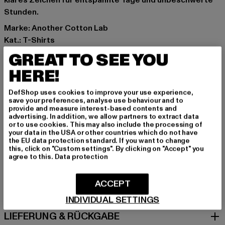
klares Zeichen für entspannte Tage und unbeschwerte
Stunden.
Marke: Another Cotton Lab
Kat.: T-Shirts
Farbe: blau
GREAT TO SEE YOU
Hersteller Farbe: blue
HERE!
Materialzusammensetzung: 100% Baumwolle
Art.Nr: PD00008726-00064
DefShop uses cookies to improve your use experience,
save your preferences, analyse use behaviour and to
provide and measure interest-based contents and
Hersteller: Urban Styles Agency GmbH & Co. KG |
advertising. In addition, we allow partners to extract data
agentur@urbanstylesagency.com
or to use cookies. This may also include the processing of
your data in the USA or other countries which do not have
Schanzenstraße 41 | 51063 Köln | DE
the EU data protection standard. If you want to change
this, click on "Custom settings". By clicking on "Accept" you
agree to this.
Data protection
GRÖSSE & PASSFORM
ACCEPT
PFLEGEHINWEISE
INDIVIDUAL SETTINGS
LIEFERUNG & RÜCKGABE