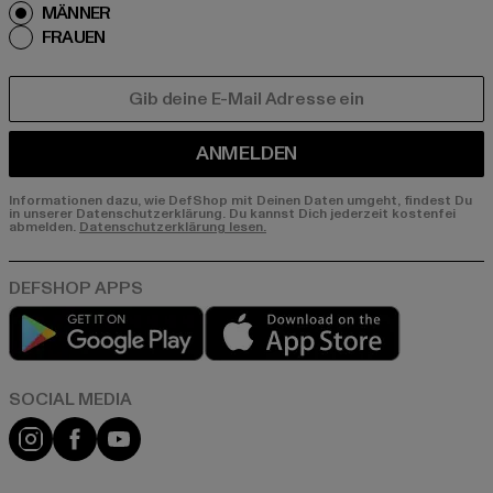
MÄNNER
FRAUEN
E-MAIL
ANMELDEN
Informationen dazu, wie DefShop mit Deinen Daten umgeht, findest Du
in unserer Datenschutzerklärung. Du kannst Dich jederzeit kostenfei
abmelden.
Datenschutzerklärung lesen.
Play market
App store
Instagram
Facebook
YouTube