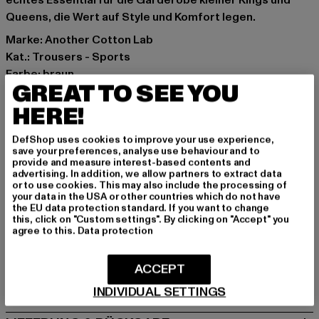
echtes Essential für die Garderobe kleiner Kings und
Queens, die Wert auf Style und Komfort legen.
Marke: Another Cotton Lab
Kat.: Trousers - Sports
Farbe: braun
GREAT TO SEE YOU
Hersteller Farbe: brown
Materialzusammensetzung: 52% Baumwolle, 48%
HERE!
Polyester
DefShop uses cookies to improve your use experience,
Art.Nr: PD00008718-00075
save your preferences, analyse use behaviour and to
provide and measure interest-based contents and
advertising. In addition, we allow partners to extract data
Hersteller: Urban Styles Agency GmbH & Co. KG |
or to use cookies. This may also include the processing of
agentur@urbanstylesagency.com
your data in the USA or other countries which do not have
the EU data protection standard. If you want to change
Schanzenstraße 41 | 51063 Köln | DE
this, click on "Custom settings". By clicking on "Accept" you
agree to this.
Data protection
GRÖSSE & PASSFORM
ACCEPT
PFLEGEHINWEISE
INDIVIDUAL SETTINGS