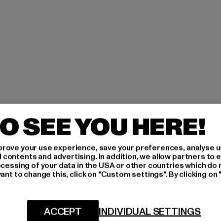
O SEE YOU HERE!
rove your use experience, save your preferences, analyse u
ontents and advertising. In addition, we allow partners to e
ocessing of your data in the USA or other countries which do 
ant to change this, click on "Custom settings". By clicking on 
ACCEPT
INDIVIDUAL SETTINGS