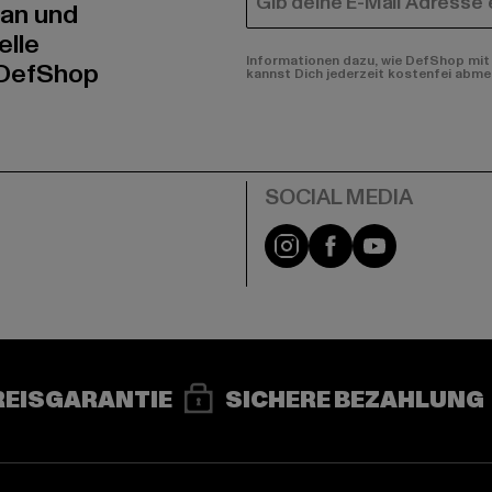
E-MAIL
 an und
elle
Informationen dazu, wie DefShop mit 
 DefShop
kannst Dich jederzeit kostenfei abme
e
Instagram
Facebook
YouTube
REISGARANTIE
SICHERE BEZAHLUNG