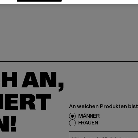
H AN,
IERT
An welchen Produkten bist
N!
MÄNNER
FRAUEN