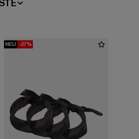
STE
NEU
-27%