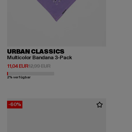
URBAN CLASSICS
Multicolor Bandana 3-Pack
Derzeitiger Preis: 11,04 EUR
Aktionspreis: 12,99 EUR
11,04 EUR
12,99 EUR
2% verfügbar
-60%