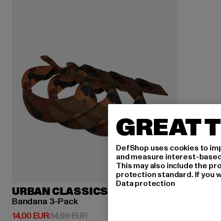
GREAT T
DefShop uses cookies to imp
and measure interest-based c
This may also include the pr
protection standard. If you w
Data protection
URBAN CLASSICS
Bandana 3-Pack
Derzeitiger Preis: 14,00 EUR
Aktionspreis: 34,99 EUR
14,00 EUR
34,99 EUR