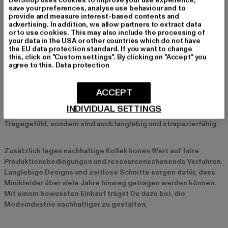
einem langen Mantel. Mit diesen Kombinationen kannst Du
save your preferences, analyse use behaviour and to
provide and measure interest-based contents and
Deine Minikleider das ganze Jahr über tragen und immer wieder
advertising. In addition, we allow partners to extract data
neu in Szene setzen.
or to use cookies. This may also include the processing of
your data in the USA or other countries which do not have
the EU data protection standard. If you want to change
Nachhaltigkeit bei Minikleidern
this, click on "Custom settings". By clicking on "Accept" you
agree to this.
Data protection
Nachhaltigkeit spielt bei der Herstellung von Minikleidern eine
immer größere Rolle. Viele Marken setzen auf
ACCEPT
umweltfreundliche Materialien
wie Bio-Baumwolle,
recycelte Stoffe oder Lyocell, um die Umweltbelastung zu
INDIVIDUAL SETTINGS
reduzieren. Diese Materialien bieten nicht nur ein angenehmes
Tragegefühl, sondern sind auch langlebig und strapazierfähig.
Zusätzlich legen nachhaltige Kollektionen Wert auf faire
Produktionsbedingungen und ressourcenschonende Verfahren.
Langlebige Designs und zeitlose Schnitte sorgen dafür, dass
Minikleider über viele Jahre hinweg getragen werden können.
Mit einem bewussten Einkauf trägst Du dazu bei, die
Modeindustrie nachhaltiger zu gestalten.