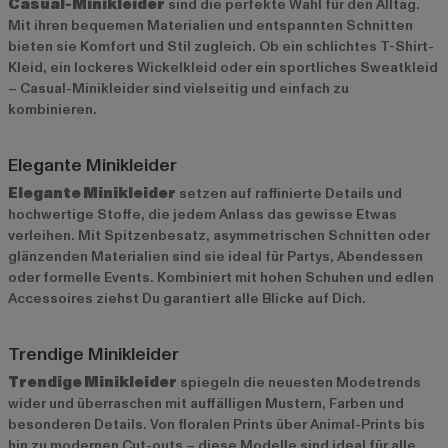
Casual-Minikleider
sind die perfekte Wahl für den Alltag.
Mit ihren bequemen Materialien und entspannten Schnitten
bieten sie Komfort und Stil zugleich. Ob ein schlichtes T-Shirt-
Kleid, ein lockeres Wickelkleid oder ein sportliches Sweatkleid
– Casual-Minikleider sind vielseitig und einfach zu
kombinieren.
Elegante Minikleider
Elegante Minikleider
setzen auf raffinierte Details und
hochwertige Stoffe, die jedem Anlass das gewisse Etwas
verleihen. Mit Spitzenbesatz, asymmetrischen Schnitten oder
glänzenden Materialien sind sie ideal für Partys, Abendessen
oder formelle Events. Kombiniert mit hohen Schuhen und edlen
Accessoires ziehst Du garantiert alle Blicke auf Dich.
Trendige Minikleider
Trendige Minikleider
spiegeln die neuesten Modetrends
wider und überraschen mit auffälligen Mustern, Farben und
besonderen Details. Von floralen Prints über Animal-Prints bis
hin zu modernen Cut-outs – diese Modelle sind ideal für alle,