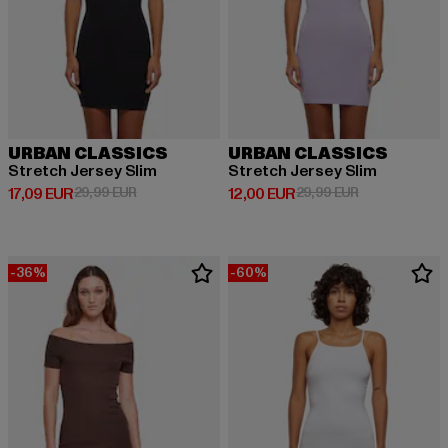
URBAN CLASSICS
URBAN CLASSICS
Stretch Jersey Slim
Stretch Jersey Slim
Derzeitiger Preis: 17,09 EUR
Aktionspreis: 29,99 EUR
Derzeitiger Preis: 12,00 EUR
Aktionspreis: 
17,09 EUR
29,99 EUR
12,00 EUR
29,99 EUR
-36%
-60%