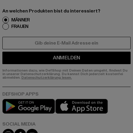
An welchen Produkten bist du interessiert?
MÄNNER
FRAUEN
E-MAIL
ANMELDEN
Informationen dazu, wie DefShop mit Deinen Daten umgeht, findest Du
in unserer Datenschutzerklärung. Du kannst Dich jederzeit kostenfei
abmelden.
Datenschutzerklärung lesen.
Play market
App store
Instagram
Facebook
YouTube