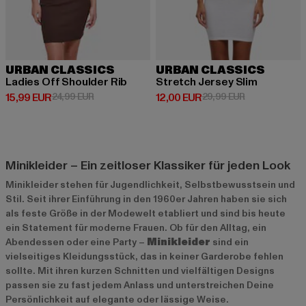
URBAN CLASSICS
URBAN CLASSICS
Ladies Off Shoulder Rib
Stretch Jersey Slim
Derzeitiger Preis: 15,99 EUR
Aktionspreis: 24,99 EUR
Derzeitiger Preis: 12,00 EUR
Aktionspreis: 
15,99 EUR
24,99 EUR
12,00 EUR
29,99 EUR
Minikleider – Ein zeitloser Klassiker für jeden Look
Minikleider stehen für Jugendlichkeit, Selbstbewusstsein und
Stil. Seit ihrer Einführung in den 1960er Jahren haben sie sich
als feste Größe in der Modewelt etabliert und sind bis heute
ein Statement für moderne Frauen. Ob für den Alltag, ein
Abendessen oder eine Party –
Minikleider
sind ein
vielseitiges Kleidungsstück, das in keiner Garderobe fehlen
sollte. Mit ihren kurzen Schnitten und vielfältigen Designs
passen sie zu fast jedem Anlass und unterstreichen Deine
Persönlichkeit auf elegante oder lässige Weise.