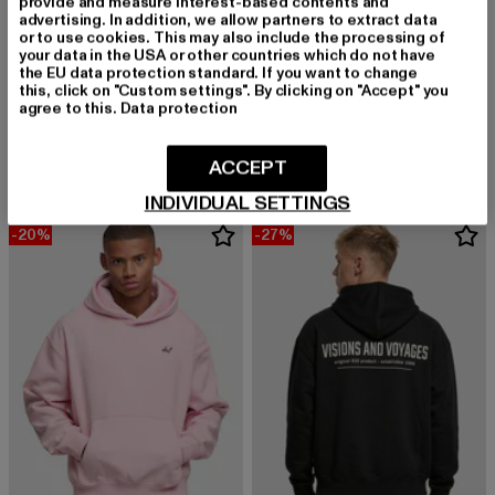
provide and measure interest-based contents and
advertising. In addition, we allow partners to extract data
or to use cookies. This may also include the processing of
your data in the USA or other countries which do not have
the EU data protection standard. If you want to change
this, click on "Custom settings". By clicking on "Accept" you
DEF
DEF
agree to this.
Data protection
COLLAR
DEF SEAMS Baggys
Derzeitiger Preis: 29,04 EUR
Aktionspreis: 34,99 EUR
Derzeitiger Preis: 34,79 EUR
Aktionspreis:
29,04 EUR
34,99 EUR
34,79 EUR
59,99 EUR
ACCEPT
INDIVIDUAL SETTINGS
-20%
-27%