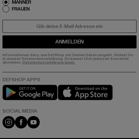
MÄNNER
FRAUEN
E-MAIL
ANMELDEN
Informationen dazu, wie DefShop mit Deinen Daten umgeht, findest Du
in unserer Datenschutzerklärung. Du kannst Dich jederzeit kostenfei
abmelden.
Datenschutzerklärung lesen.
Play market
App store
Instagram
Facebook
YouTube