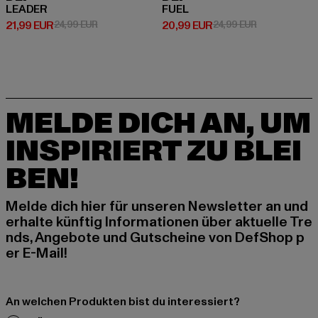
LEADER
FUEL
Derzeitiger Preis: 21,99 EUR
Aktionspreis: 24,99 EUR
Derzeitiger Preis: 20,99 EUR
Aktionspreis:
21,99 EUR
24,99 EUR
20,99 EUR
24,99 EUR
MELDE DICH AN, UM
INSPIRIERT ZU BLEI
BEN!
Melde dich hier für unseren Newsletter an und
erhalte künftig Informationen über aktuelle Tre
nds, Angebote und Gutscheine von DefShop p
er E-Mail!
An welchen Produkten bist du interessiert?