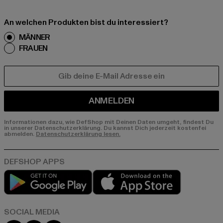
An welchen Produkten bist du interessiert?
MÄNNER
FRAUEN
E-MAIL
ANMELDEN
Informationen dazu, wie DefShop mit Deinen Daten umgeht, findest Du
in unserer Datenschutzerklärung. Du kannst Dich jederzeit kostenfei
abmelden.
Datenschutzerklärung lesen.
Play market
App store