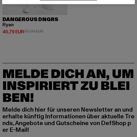
DANGEROUS DNGRS
Ryan
Derzeitiger Preis: 40,79 EUR
Aktionspreis: 59,99 EUR
40,79 EUR
59,99 EUR
MELDE DICH AN, UM
INSPIRIERT ZU BLEI
BEN!
Melde dich hier für unseren Newsletter an und
erhalte künftig Informationen über aktuelle Tre
nds, Angebote und Gutscheine von DefShop p
er E-Mail!