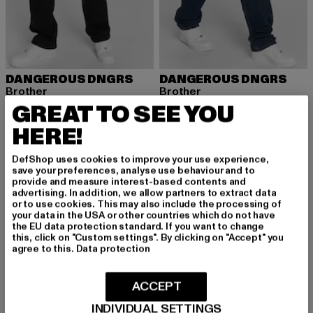
DANGEROUS DNGRS
DANGEROUS DNGRS
Brother
Brother
GREAT TO SEE YOU
Derzeitiger Preis: 37,79 EUR
Aktionspreis: 59,99 EUR
Derzeitiger Preis: 38,99 EUR
Aktionspreis:
37,79 EUR
59,99 EUR
38,99 EUR
59,99 EUR
HERE!
DefShop uses cookies to improve your use experience,
-32%
save your preferences, analyse use behaviour and to
provide and measure interest-based contents and
advertising. In addition, we allow partners to extract data
or to use cookies. This may also include the processing of
your data in the USA or other countries which do not have
the EU data protection standard. If you want to change
this, click on "Custom settings". By clicking on "Accept" you
agree to this.
Data protection
ACCEPT
INDIVIDUAL SETTINGS