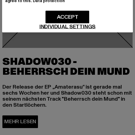
agree to this.
Data protection
ACCEPT
INDIVIDUAL SETTINGS
SHADOW030 -
Der Release der EP „Amaterasu“ ist gerade mal
sechs Wochen her und Shadow030 steht schon mit
seinem nächsten Track "Beherrsch dein Mund" in
den Startlöchern.