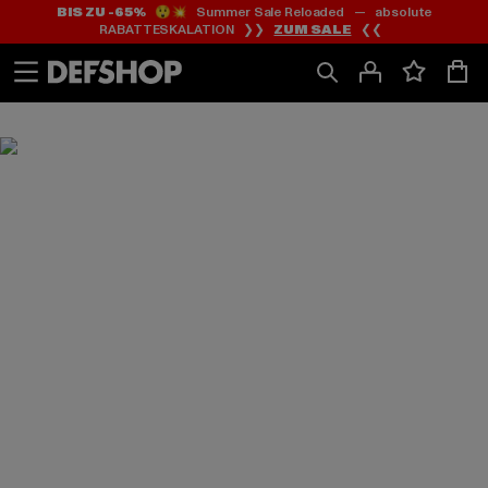
BIS ZU -65%
😲💥 Summer Sale Reloaded — absolute
Zum
Zum
RABATTESKALATION ❯❯
ZUM SALE
❮❮
Inhalt
Fußzeile
springen
springen