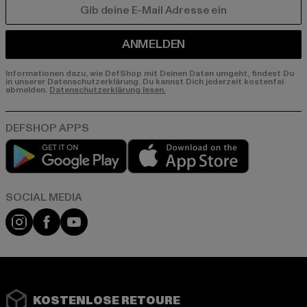
E-MAIL
ANMELDEN
Informationen dazu, wie DefShop mit Deinen Daten umgeht, findest Du
in unserer Datenschutzerklärung. Du kannst Dich jederzeit kostenfei
abmelden.
Datenschutzerklärung lesen.
Play market
App store
Instagram
Facebook
YouTube
KOSTENLOSE RETOURE