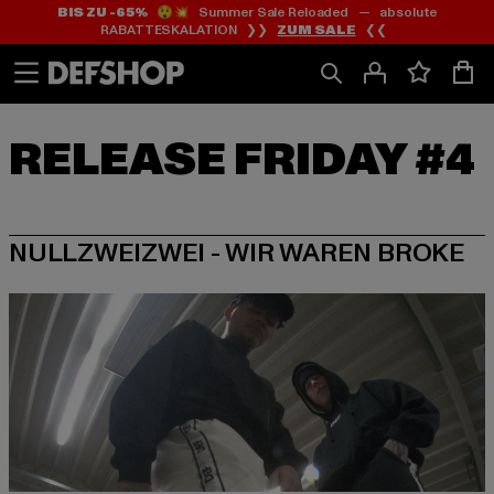
BIS ZU -65%
😲💥 Summer Sale Reloaded — absolute
Zum
Zum
RABATTESKALATION ❯❯
ZUM SALE
❮❮
Inhalt
Fußzeile
springen
springen
NULLZWEIZWEI - WIR WAREN BROKE