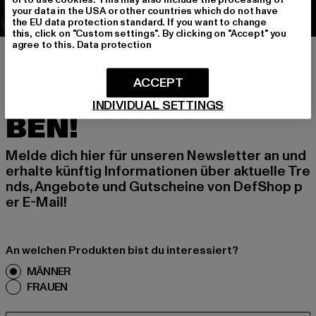
your data in the USA or other countries which do not have
the EU data protection standard. If you want to change
this, click on "Custom settings". By clicking on "Accept" you
agree to this.
Data protection
MELDE DICH AN, UM
ACCEPT
INSPIRIERT ZU BLEI
INDIVIDUAL SETTINGS
BEN!
Melde dich hier für unseren Newsletter an und
erhalte künftig Informationen über aktuelle Tre
nds, Angebote und Gutscheine von DefShop p
er E-Mail!
An welchen Produkten bist du interessiert?
MÄNNER
FRAUEN