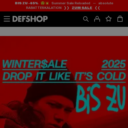
BIS ZU -65%
😲💥 Summer Sale Reloaded — absolute
Zum
Zum
RABATTESKALATION ❯❯
ZUM SALE
❮❮
Inhalt
Fußzeile
springen
springen