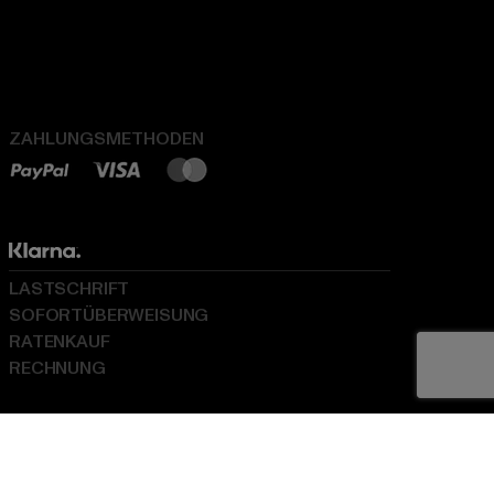
ZAHLUNGSMETHODEN
LASTSCHRIFT
SOFORTÜBERWEISUNG
RATENKAUF
RECHNUNG
LOGISTIKPARTNER