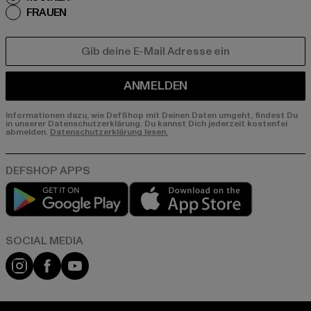
FRAUEN
E-MAIL
ANMELDEN
Informationen dazu, wie DefShop mit Deinen Daten umgeht, findest Du
in unserer Datenschutzerklärung. Du kannst Dich jederzeit kostenfei
abmelden.
Datenschutzerklärung lesen.
Play market
App store
Instagram
Facebook
YouTube