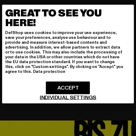
GREAT TO SEE YOU
HERE!
DefShop uses cookies to improve your use experience,
save your preferences, analyse use behaviour and to
provide and measure interest-based contents and
Video nicht verfügbar
advertising. In addition, we allow partners to extract data
or to use cookies. This may also include the processing of
Dieses Video ist nicht verfügbar
your data in the USA or other countries which do not have
the EU data protection standard. If you want to change
this, click on "Custom settings". By clicking on "Accept" you
agree to this.
Data protection
ACCEPT
INDIVIDUAL SETTINGS