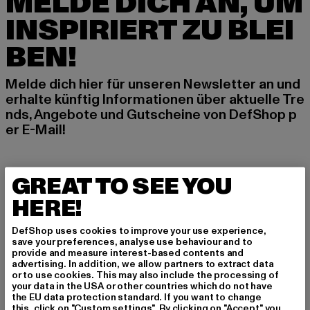
MELDE DICH AN, UM
INSPIRIERT ZU BLEI
BEN!
Melde dich hier für unseren Newsletter an und
erhalte künftig Informationen über aktuelle Tre
nds, Angebote und Gutscheine von DefShop p
er E-Mail!
An welchen Produkten bist du interessiert?
GREAT TO SEE YOU
MÄNNER
HERE!
FRAUEN
DefShop uses cookies to improve your use experience,
save your preferences, analyse use behaviour and to
provide and measure interest-based contents and
E-MAIL
advertising. In addition, we allow partners to extract data
or to use cookies. This may also include the processing of
ANMELDEN
your data in the USA or other countries which do not have
the EU data protection standard. If you want to change
this, click on "Custom settings". By clicking on "Accept" you