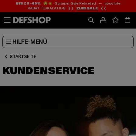
BIS ZU -65%
😲💥 Summer Sale Reloaded — absolute
Zum
Zum
RABATTESKALATION ❯❯
ZUM SALE
❮❮
Inhalt
Fußzeile
springen
springen
HILFE-MENÜ
STARTSEITE