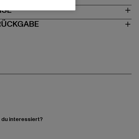
ISE
 RÜCKGABE
 du interessiert?