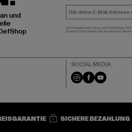
E-MAIL
 an und
elle
Informationen dazu, wie DefShop mit 
 DefShop
kannst Dich jederzeit kostenfei abme
e
Instagram
Facebook
YouTube
REISGARANTIE
SICHERE BEZAHLUNG