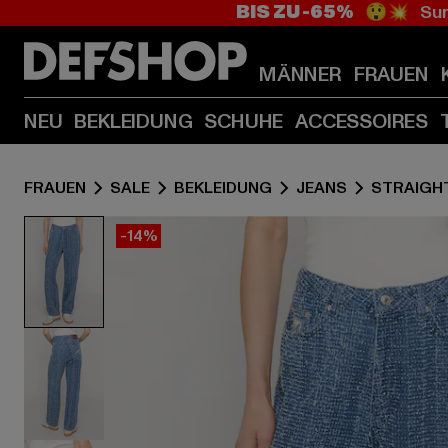
BIS ZU -65%
😲💥 Sum
MÄNNER
FRAUEN
NEU
BEKLEIDUNG
SCHUHE
ACCESSOIRES
FRAUEN
SALE
BEKLEIDUNG
JEANS
STRAIGHT
-14%