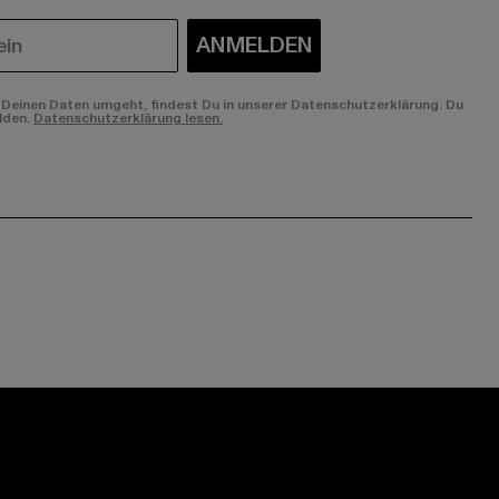
ANMELDEN
Deinen Daten umgeht, findest Du in unserer Datenschutzerklärung. Du
lden.
Datenschutzerklärung lesen.