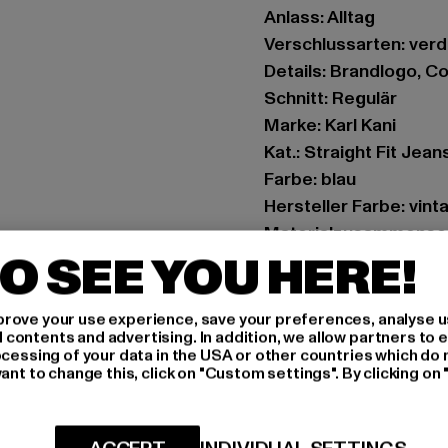
Anlass: Alltag
Verschlussarten: ver
Details: Brandlogo, 
Schnitt: Regulär
Marke: Karl Kani
Kat.: Straight Fit Jean
Farbe: blau
Hersteller Farbe: vint
Materialzusammense
O SEE YOU HERE!
Art.Nr: KW262-030-0
Hersteller: Urban Sty
rove your use experience, save your preferences, analyse u
ontents and advertising. In addition, we allow partners to e
agentur@urbanstyle
ocessing of your data in the USA or other countries which do 
Schanzenstraße 41 | 5
ant to change this, click on "Custom settings". By clicking on 
GRÖSSE 