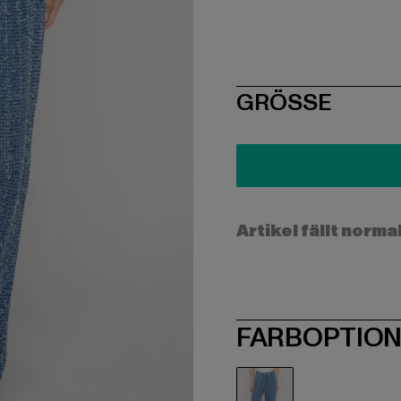
SIZE
GRÖSSE
Artikel fällt norma
FARBOPTIO