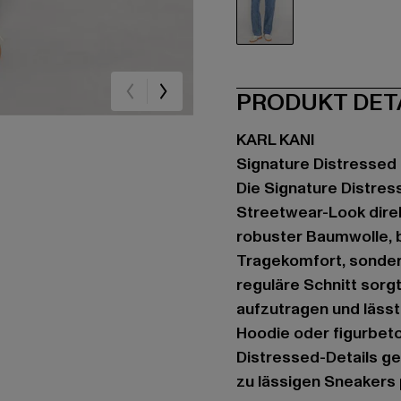
blau
PRODUKT DET
KARL KANI
Signature Distressed
Die Signature Distres
Streetwear-Look direk
robuster Baumwolle, b
Tragekomfort, sondern
reguläre Schnitt sorg
aufzutragen und lässt
Hoodie oder figurbet
Distressed-Details ge
zu lässigen Sneakers 