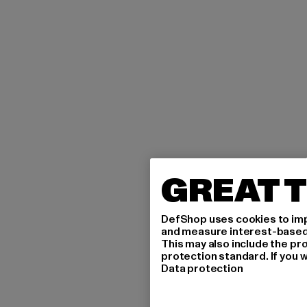
GREAT T
DefShop uses cookies to imp
and measure interest-based c
This may also include the pr
protection standard. If you w
Data protection