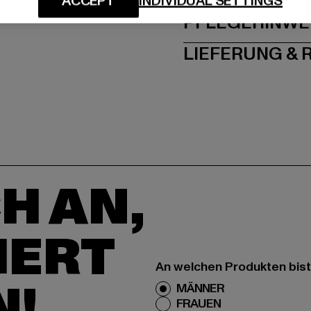
ACCEPT
INDIVIDUAL SETTINGS
PFLEGEHINWE
LIEFERUNG &
H AN,
IERT
An welchen Produkten bist
N!
MÄNNER
FRAUEN