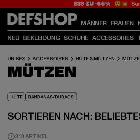
BIS ZU -65%
😲💥 Sum
MÄNNER
FRAUEN
NEU
BEKLEIDUNG
SCHUHE
ACCESSOIRES
UNISEX
ACCESSOIRES
HÜTE & MÜTZEN
MÜTZE
MÜTZEN
HÜTE
BANDANAS/DURAGS
SORTIEREN NACH:
BELIEBTE
313 ARTIKEL