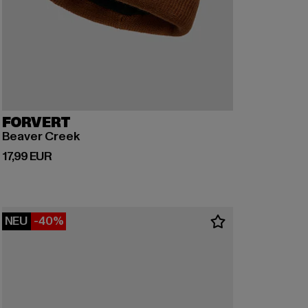
FORVERT
Beaver Creek
Derzeitiger Preis: 17,99 EUR
17,99 EUR
NEU
-40%