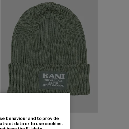
KARL KANI
se behaviour and to provide
Woven Retro Classic
xtract data or to use cookies.
not have the EU data