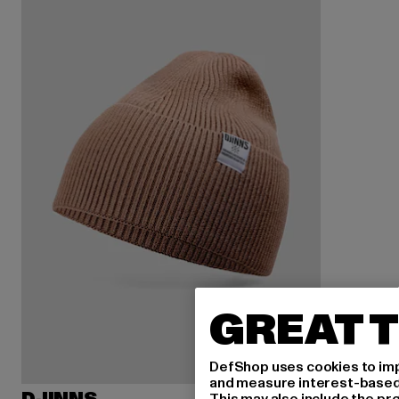
GREAT T
DefShop uses cookies to imp
and measure interest-based c
This may also include the pr