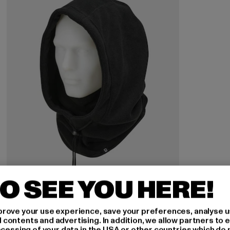
O SEE YOU HERE!
rove your use experience, save your preferences, analyse u
ontents and advertising. In addition, we allow partners to e
BRANDIT
ocessing of your data in the USA or other countries which do 