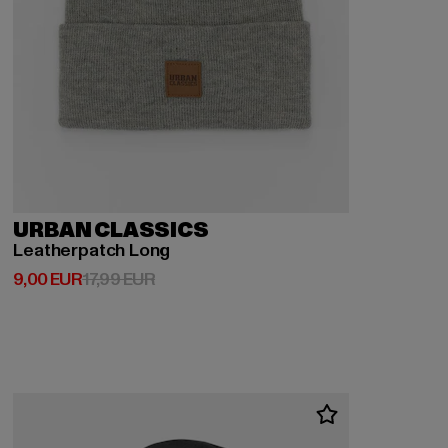
URBAN CLASSICS
Leatherpatch Long
Derzeitiger Preis: 9,00 EUR
Aktionspreis: 17,99 EUR
9,00 EUR
17,99 EUR