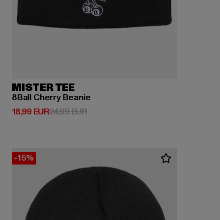
MISTER TEE
8Ball Cherry Beanie
Derzeitiger Preis: 18,99 EUR
Aktionspreis: 24,99 EUR
18,99 EUR
24,99 EUR
-15%