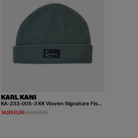
KARL KANI
KA-233-005-3 KK Woven Signature Fisherman Beanie
Derzeitiger Preis: 14,99 EUR
Aktionspreis: 24,99 EUR
14,99 EUR
24,99 EUR