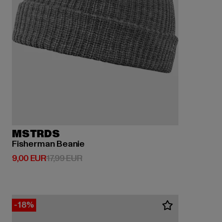
MSTRDS
Fisherman Beanie
Derzeitiger Preis: 9,00 EUR
Aktionspreis: 17,99 EUR
9,00 EUR
17,99 EUR
-18%