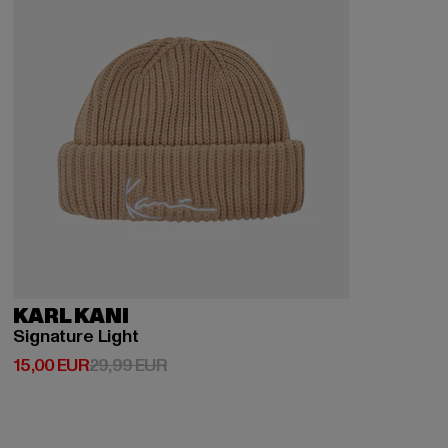
KARL KANI
Signature Light
Derzeitiger Preis: 15,00 EUR
Aktionspreis: 29,99 EUR
15,00 EUR
29,99 EUR