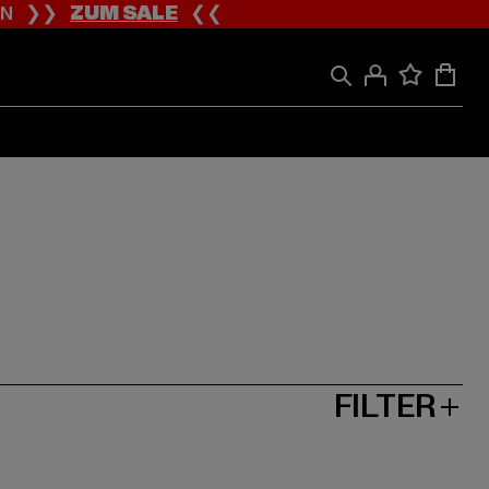
ION ❯❯
ZUM SALE
❮❮
FILTER