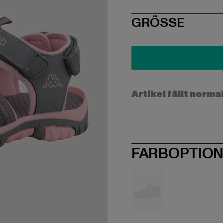
SIZE
GRÖSSE
Artikel fällt norma
FARBOPTIO
grau