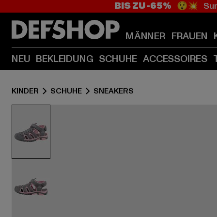
BIS ZU -65%
😲💥 Sum
MÄNNER
FRAUEN
NEU
BEKLEIDUNG
SCHUHE
ACCESSOIRES
KINDER
SCHUHE
SNEAKERS