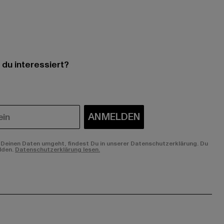
 du interessiert?
ANMELDEN
Deinen Daten umgeht, findest Du in unserer Datenschutzerklärung. Du
lden.
Datenschutzerklärung lesen.