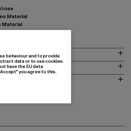
y/rose
es Material
s Material
02817
& PASSFORM
se behaviour and to provide
xtract data or to use cookies.
ISE
not have the EU data
"Accept" you agree to this.
 RÜCKGABE