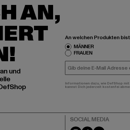
H AN,
IERT
An welchen Produkten bist
N!
MÄNNER
FRAUEN
E-MAIL
 an und
elle
Informationen dazu, wie DefShop mit 
 DefShop
kannst Dich jederzeit kostenfei abme
e
Instagram
Facebook
YouTube