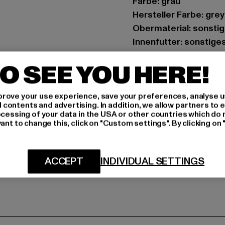
Farbe: grau
Hersteller Farbe: gre
Obermaterial: sonstig
Innenfutter: sonstige
Art.Nr: 95K0393001-
O SEE YOU HERE!
GRÖSSE 
rove your use experience, save your preferences, analyse u
ontents and advertising. In addition, we allow partners to e
PFLEGEHINWE
ocessing of your data in the USA or other countries which do 
ant to change this, click on "Custom settings". By clicking on 
LIEFERUNG &
ACCEPT
INDIVIDUAL SETTINGS