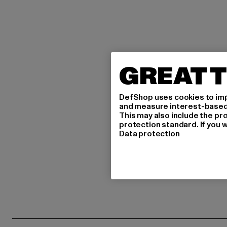
GREAT T
DefShop uses cookies to imp
and measure interest-based c
This may also include the pr
protection standard. If you w
Data protection