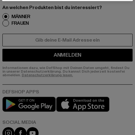
An welchen Produkten bist du interessiert?
MÄNNER
FRAUEN
E-MAIL
ANMELDEN
Informationen dazu, wie DefShop mit Deinen Daten umgeht, findest Du
in unserer Datenschutzerklärung. Du kannst Dich jederzeit kostenfei
abmelden.
Datenschutzerklärung lesen.
Play market
App store
Instagram
Facebook
YouTube