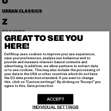
U
URBAN CLASSICS
Z
ZOO YORK
GREAT TO SEE YOU
HERE!
MELDE DICH AN, UM
DefShop uses cookies to improve your use experience,
save your preferences, analyse use behaviour and to
INSPIRIERT ZU BLEI
provide and measure interest-based contents and
advertising. In addition, we allow partners to extract data
or to use cookies. This may also include the processing of
BEN!
your data in the USA or other countries which do not have
the EU data protection standard. If you want to change
this, click on "Custom settings". By clicking on "Accept" you
Melde dich hier für unseren Newsletter an und
agree to this.
Data protection
erhalte künftig Informationen über aktuelle Tre
nds, Angebote und Gutscheine von DefShop p
ACCEPT
er E-Mail!
INDIVIDUAL SETTINGS