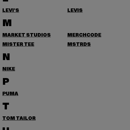
LEVI'S
LEVIS
M
MARKET STUDIOS
MERCHCODE
MISTER TEE
MSTRDS
N
NIKE
P
PUMA
T
TOM TAILOR