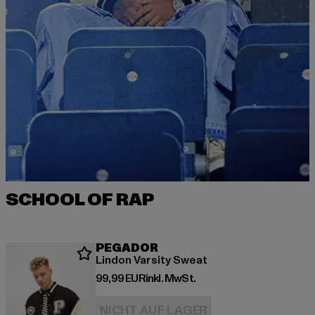
SCHOOL OF RAP
PEGADOR
Lindon Varsity Sweat
Derzeitiger Preis: 99,99 EUR
99,99 EUR
inkl. MwSt.
NICHT AUF LAGER