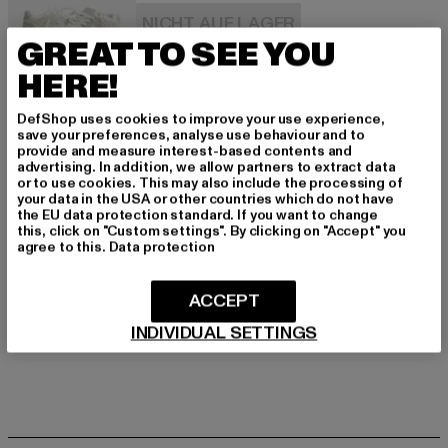
NICHT AUF LAGER
GREAT TO SEE YOU
HERE!
DefShop uses cookies to improve your use experience,
URBAN CLASSICS
save your preferences, analyse use behaviour and to
Bogota
provide and measure interest-based contents and
Derzeitiger Preis: 17,99 EUR
advertising. In addition, we allow partners to extract data
17,99 EUR
inkl. MwSt.
or to use cookies. This may also include the processing of
your data in the USA or other countries which do not have
NICHT AUF LAGER
the EU data protection standard. If you want to change
this, click on "Custom settings". By clicking on "Accept" you
agree to this.
Data protection
ACCEPT
INDIVIDUAL SETTINGS