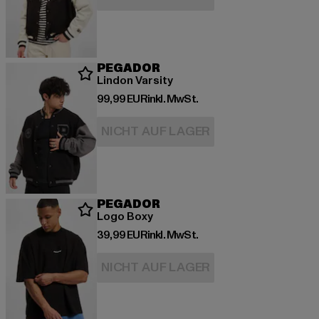
PEGADOR
Lindon Varsity
Derzeitiger Preis: 99,99 EUR
99,99 EUR
inkl. MwSt.
NICHT AUF LAGER
PEGADOR
Logo Boxy
Derzeitiger Preis: 39,99 EUR
39,99 EUR
inkl. MwSt.
NICHT AUF LAGER