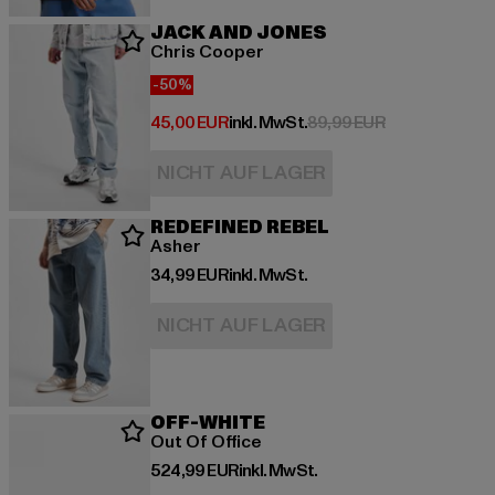
JACK AND JONES
Chris Cooper
-50%
Derzeitiger Preis: 45,00 EUR
Aktionspreis:
45,00 EUR
inkl. MwSt.
89,99 EUR
NICHT AUF LAGER
REDEFINED REBEL
Asher
Derzeitiger Preis: 34,99 EUR
34,99 EUR
inkl. MwSt.
NICHT AUF LAGER
OFF-WHITE
Out Of Office
Derzeitiger Preis: 524,99 EUR
524,99 EUR
inkl. MwSt.