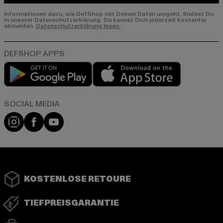
Informationen dazu, wie DefShop mit Deinen Daten umgeht, findest Du
in unserer Datenschutzerklärung. Du kannst Dich jederzeit kostenfei
abmelden.
Datenschutzerklärung lesen.
Play market
App store
Instagram
Facebook
YouTube
KOSTENLOSE RETOURE
TIEFPREISGARANTIE