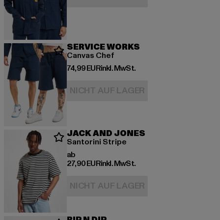
SERVICE WORKS
Canvas Chef
Derzeitiger Preis: 74,99 EUR
74,99 EUR
inkl. MwSt.
NICHT AUF LAGER
JACK AND JONES
Santorini Stripe
Derzeitiger Preis: ab 27,90 EUR
ab
27,90 EUR
inkl. MwSt.
NICHT AUF LAGER