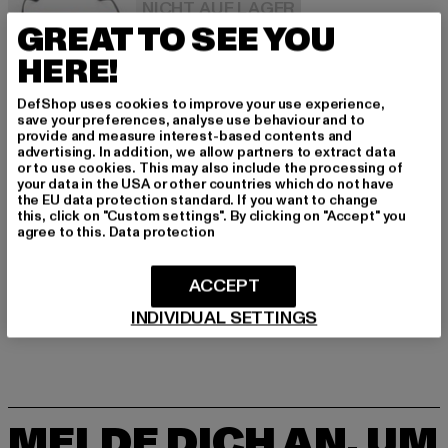
NICHT AUF LAGER
GREAT TO SEE YOU
HERE!
DefShop uses cookies to improve your use experience,
BUILD YOUR BRAND
save your preferences, analyse use behaviour and to
Crew
provide and measure interest-based contents and
advertising. In addition, we allow partners to extract data
NEU
or to use cookies. This may also include the processing of
your data in the USA or other countries which do not have
Derzeitiger Preis: 3,99 EUR
3,99 EUR
inkl. MwSt.
the EU data protection standard. If you want to change
this, click on "Custom settings". By clicking on "Accept" you
agree to this.
Data protection
NICHT AUF LAGER
ACCEPT
INDIVIDUAL SETTINGS
MELDE DICH AN, UM