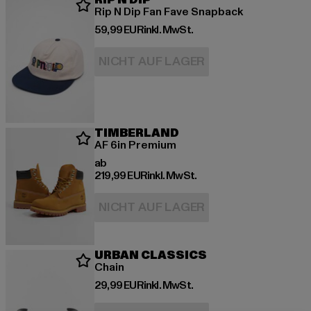
RIP N DIP
Rip N Dip Fan Fave Snapback
Derzeitiger Preis: 59,99 EUR
59,99 EUR
inkl. MwSt.
NICHT AUF LAGER
TIMBERLAND
AF 6in Premium
Derzeitiger Preis: ab 219,99 EUR
ab
219,99 EUR
inkl. MwSt.
NICHT AUF LAGER
URBAN CLASSICS
Chain
Derzeitiger Preis: 29,99 EUR
29,99 EUR
inkl. MwSt.