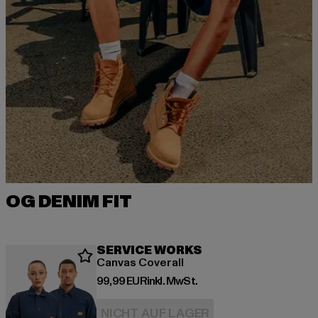
OG DENIM FIT
SERVICE WORKS
Canvas Coverall
Derzeitiger Preis: 99,99 EUR
99,99 EUR
inkl. MwSt.
NICHT AUF LAGER