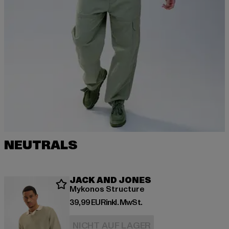
NEUTRALS
JACK AND JONES
Mykonos Structure
Derzeitiger Preis: 39,99 EUR
39,99 EUR
inkl. MwSt.
NICHT AUF LAGER