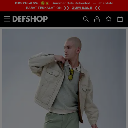
BIS ZU -65%
😲💥 Summer Sale Reloaded — absolute
Zum
Zum
RABATTESKALATION ❯❯
ZUM SALE
❮❮
Inhalt
Fußzeile
springen
springen
Outfit mit Neutrals