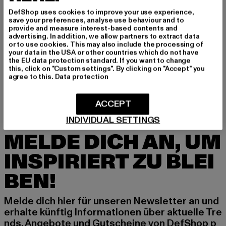
NICHT AUF LAGER
DefShop uses cookies to improve your use experience,
save your preferences, analyse use behaviour and to
provide and measure interest-based contents and
advertising. In addition, we allow partners to extract data
or to use cookies. This may also include the processing of
your data in the USA or other countries which do not have
the EU data protection standard. If you want to change
this, click on "Custom settings". By clicking on "Accept" you
agree to this.
Data protection
ACCEPT
INDIVIDUAL SETTINGS
MELDE DICH AN, UM
INSPIRIERT ZU BLEI
BEN!
Melde dich hier für unseren Newsletter an und
erhalte künftig Informationen über aktuelle Tre
nds, Angebote und Gutscheine von DefShop p