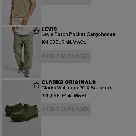
LEVIS
Levis Patch Pocket Cargohosen
Derzeitiger Preis: 104,99 EUR
104,99 EUR
inkl. MwSt.
NICHT AUF LAGER
CLARKS ORIGINALS
Clarks Wallabee GTX Sneakers
Derzeitiger Preis: 229,99 EUR
229,99 EUR
inkl. MwSt.
NICHT AUF LAGER