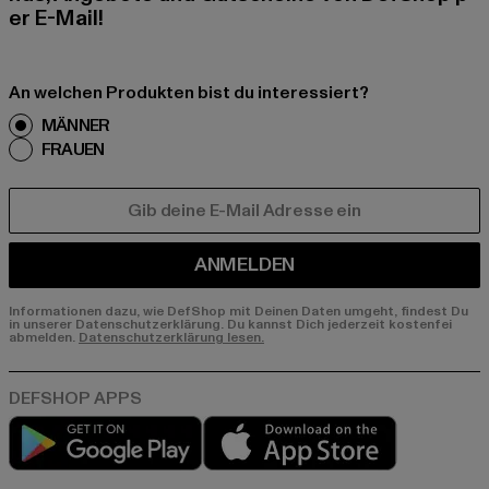
er E-Mail!
An welchen Produkten bist du interessiert?
MÄNNER
FRAUEN
E-MAIL
ANMELDEN
Informationen dazu, wie DefShop mit Deinen Daten umgeht, findest Du
in unserer Datenschutzerklärung. Du kannst Dich jederzeit kostenfei
abmelden.
Datenschutzerklärung lesen.
Play market
App store