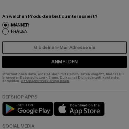
An welchen Produkten bist du interessiert?
MÄNNER
FRAUEN
E-MAIL
ANMELDEN
Informationen dazu, wie DefShop mit Deinen Daten umgeht, findest Du
in unserer Datenschutzerklärung. Du kannst Dich jederzeit kostenfei
abmelden.
Datenschutzerklärung lesen.
Play market
App store