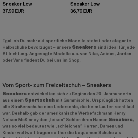
Sneaker Low
Sneaker Low
Derzeitiger Preis: 37,99 EUR
Derzeitiger Preis: 36,79 EUR
37,99 EUR
36,79 EUR
Egal, ob Du mehr auf sportliche Modelle stehst oder elegante
Halbschuhe bevorzugst – unsere
Sneakers
sind ideal für jede
Stilrichtung. Angesagte Modelle u.a. von Nike, Adidas, Jordan
oder Vans findest Du bei uns im Shop.
Vom Sport- zum Freizeitschuh – Sneakers
Sneakers
entwickelten sich zu Beginn des 20. Jahrhunderts
aus einem
Sportschuh
mit Gummisohle. Ursprünglich hatten
alle Straßenschuhe eine Ledersohle, die beim Laufen recht laut
war. Deshalb gab der amerikanische Werbefachmann Henry
Nelson McKinney den „leisen“ Sohlen ihren Namen
Sneakers
,
was so viel bedeutet wie „schleichen“. Herren, Damen und
Kinder weltweit tragen seither die bequemen Schuhe als