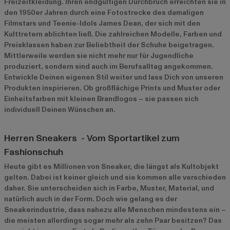
Freizeitkleidung. Ihren endgültigen Durchbruch erreichten sie in
den 1950er Jahren durch eine Fotostrecke des damaligen
Filmstars und Teenie-Idols James Dean, der sich mit den
Kulttretern ablichten ließ. Die zahlreichen Modelle, Farben und
Preisklassen haben zur Beliebtheit der Schuhe beigetragen.
Mittlerweile werden sie nicht mehr nur für Jugendliche
produziert, sondern sind auch im Berufsalltag angekommen.
Entwickle Deinen eigenen Stil weiter und lass Dich von unseren
Produkten inspirieren. Ob großflächige Prints und Muster oder
Einheitsfarben mit kleinen Brandlogos – sie passen sich
individuell Deinen Wünschen an.
Herren Sneakers - Vom Sportartikel zum
Fashionschuh
Heute gibt es Millionen von Sneaker, die längst als Kultobjekt
gelten. Dabei ist keiner gleich und sie kommen alle verschieden
daher. Sie unterscheiden sich in Farbe, Muster, Material, und
natürlich auch in der Form. Doch wie gelang es der
Sneakerindustrie, dass nahezu alle Menschen mindestens ein –
die meisten allerdings sogar mehr als zehn Paar besitzen? Das