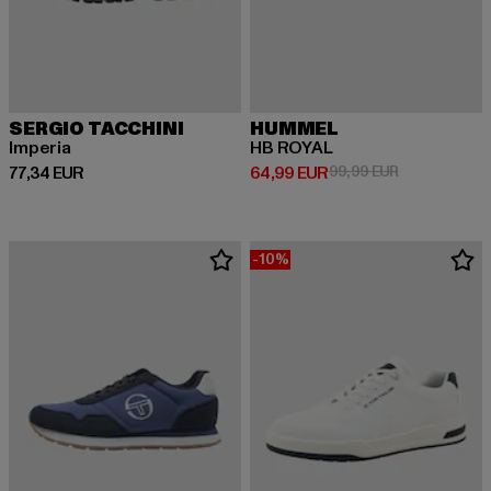
SERGIO TACCHINI
HUMMEL
Imperia
HB ROYAL
Derzeitiger Preis: 77,34 EUR
Derzeitiger Preis: 64,99 EUR
Aktionspreis:
77,34 EUR
64,99 EUR
99,99 EUR
-10%