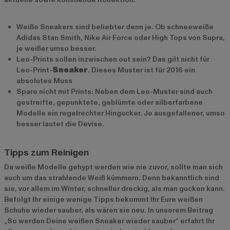
Weiße Sneakers sind beliebter denn je. Ob schneeweiße
Adidas Stan Smith, Nike Air Force oder High Tops von Supra,
je weißer umso besser.
Leo-Prints sollen inzwischen out sein? Das gilt nicht für
Leo-Print-
Sneaker
. Dieses Muster ist für 2016 ein
absolutes Muss
Spare nicht mit Prints: Neben dem Leo-Muster sind auch
gestreifte, gepunktete, geblümte oder silberfarbene
Modelle ein regelrechter Hingucker. Je ausgefallener, umso
besser lautet die Devise.
Tipps zum Reinigen
Da weiße Modelle gehypt werden wie nie zuvor, sollte man sich
auch um das strahlende Weiß kümmern. Denn bekanntlich sind
sie, vor allem im Winter, schneller dreckig, als man gucken kann.
Befolgt Ihr einige wenige Tipps bekommt Ihr Eure weißen
Schuhe wieder sauber, als wären sie neu. In unserem Beitrag
„So werden Deine weißen Sneaker wieder sauber“ erfahrt Ihr