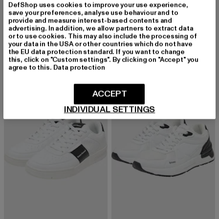
DefShop uses cookies to improve your use experience,
save your preferences, analyse use behaviour and to
provide and measure interest-based contents and
TOM TAILOR
BRUNO BANANI
advertising. In addition, we allow partners to extract data
Sneaker Low
JFK
or to use cookies. This may also include the processing of
Derzeitiger Preis: 45,99 EUR
Derzeitiger Preis: 40,19 EUR
Aktionspreis: 
45,99 EUR
40,19 EUR
59,99 EUR
your data in the USA or other countries which do not have
the EU data protection standard. If you want to change
this, click on "Custom settings". By clicking on "Accept" you
agree to this.
Data protection
-33%
-33%
ACCEPT
INDIVIDUAL SETTINGS