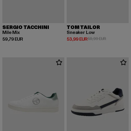
SERGIO TACCHINI
TOM TAILOR
Mile Mix
Sneaker Low
Derzeitiger Preis: 59,79 EUR
Derzeitiger Preis: 53,99 EUR
Aktionspreis:
59,79 EUR
53,99 EUR
59,99 EUR