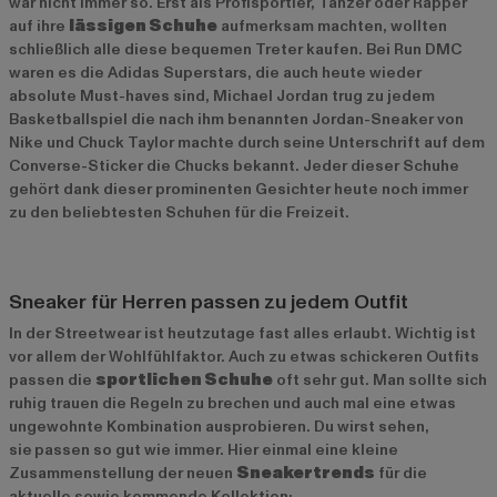
war nicht immer so. Erst als Profisportler, Tänzer oder Rapper
auf ihre
lässigen Schuhe
aufmerksam machten, wollten
schließlich alle diese bequemen Treter kaufen. Bei Run DMC
waren es die Adidas Superstars, die auch heute wieder
absolute Must-haves sind, Michael Jordan trug zu jedem
Basketballspiel die nach ihm benannten Jordan-Sneaker von
Nike und Chuck Taylor machte durch seine Unterschrift auf dem
Converse-Sticker die Chucks bekannt. Jeder dieser Schuhe
gehört dank dieser prominenten Gesichter heute noch immer
zu den beliebtesten Schuhen für die Freizeit.
Sneaker für Herren passen zu jedem Outfit
In der Streetwear ist heutzutage fast alles erlaubt. Wichtig ist
vor allem der Wohlfühlfaktor. Auch zu etwas schickeren Outfits
passen die
sportlichen Schuhe
oft sehr gut. Man sollte sich
ruhig trauen die Regeln zu brechen und auch mal eine etwas
ungewohnte Kombination ausprobieren. Du wirst sehen,
sie
passen so gut wie immer. Hier einmal eine kleine
Zusammenstellung der neuen
Sneakertrends
für die
aktuelle sowie kommende Kollektion: