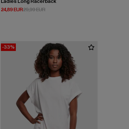
Ladies Long Racerback
Derzeitiger Preis: 24,89 EUR
Aktionspreis: 29,99 EUR
24,89 EUR
29,99 EUR
-33%