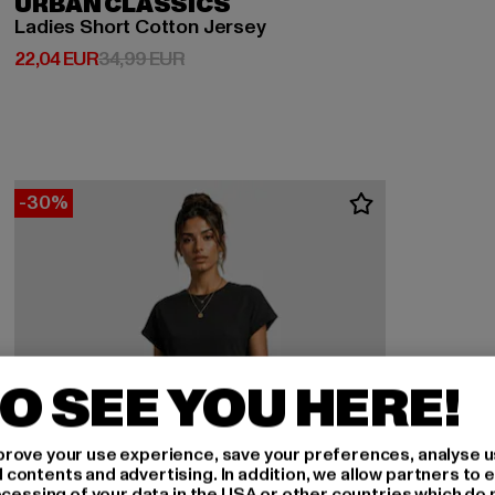
URBAN CLASSICS
Ladies Short Cotton Jersey
Derzeitiger Preis: 22,04 EUR
Aktionspreis: 34,99 EUR
22,04 EUR
34,99 EUR
-30%
O SEE YOU HERE!
rove your use experience, save your preferences, analyse u
ontents and advertising. In addition, we allow partners to e
ocessing of your data in the USA or other countries which do 