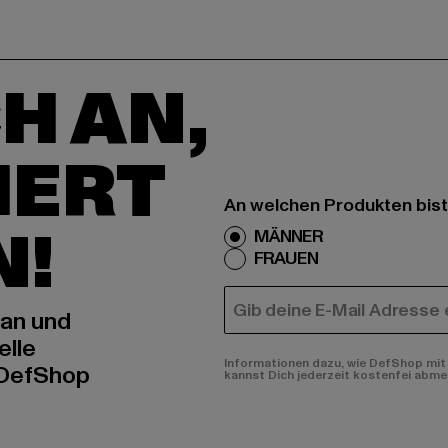
H AN,
IERT
An welchen Produkten bist
N!
MÄNNER
FRAUEN
E-MAIL
 an und
elle
Informationen dazu, wie DefShop mit 
 DefShop
kannst Dich jederzeit kostenfei abme