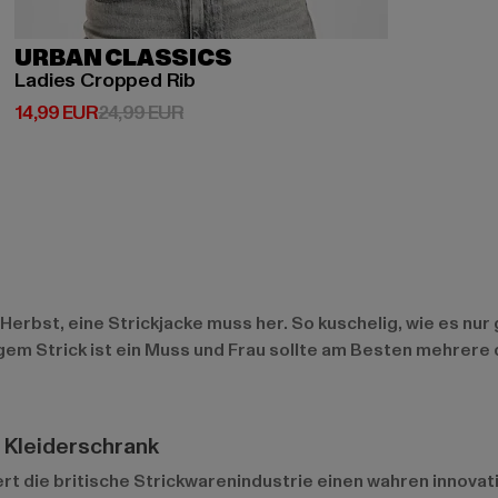
URBAN CLASSICS
Ladies Cropped Rib
Derzeitiger Preis: 14,99 EUR
Aktionspreis: 24,99 EUR
14,99 EUR
24,99 EUR
rbst, eine Strickjacke muss her. So kuschelig, wie es nur 
em Strick ist ein Muss und Frau sollte am Besten mehrere 
 Kleiderschrank
ert die britische Strickwarenindustrie einen wahren inno