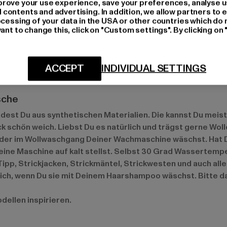
rove your use experience, save your preferences, analyse u
ontents and advertising. In addition, we allow partners to e
ocessing of your data in the USA or other countries which do 
ant to change this, click on "Custom settings". By clicking on 
neuste Trend der Stars. Das Model Karlie Kloss machte es b
ans und T-Shirt. Die neuen Modelle erinnern an Omas Topfl
ofia Grau und drehe den Look einfach um. Ein knielanger Pl
ACCEPT
INDIVIDUAL SETTINGS
e Sneakers und eine große runde Sonnenbrille setzt Du Tre
sche
findest Du aus synthetischen Materialien. Die kannst Du me
ck schön weich. Liebst Du es natürlich und trägst gerne Wo
 oder im Wollwaschgang Deiner Wachmaschine wäschst. Hat
eine Maschine auf kalt stellst. Selbst 30 Grad Wassertemp
 Tipp, Strickjacken, Strickmäntel, Strickwesten und auch a
h, wenn Du sie mit Deinem Haarshampoo wäschst. Bitte dar
dellen inspirieren.