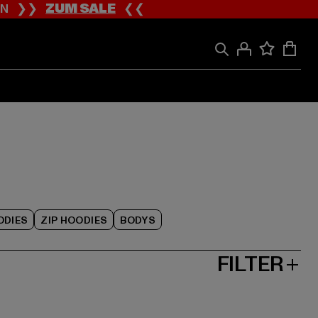
ION ❯❯
ZUM SALE
❮❮
ODIES
ZIP HOODIES
BODYS
FILTER