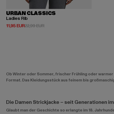
URBAN CLASSICS
Ladies Rib
Derzeitiger Preis: 11,95 EUR
Aktionspreis: 22,99 EUR
11,95 EUR
22,99 EUR
Ob Winter oder Sommer, frischer Frühling oder warmer He
Format. Das Kleidungsstück aus feinem bis großmaschig
Die Damen Strickjacke – seit Generationen im
Glaubt man der Geschichte so erlangte im 18. Jahrhund