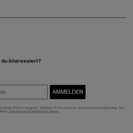
 du interessiert?
ANMELDEN
Deinen Daten umgeht, findest Du in unserer Datenschutzerklärung. Du
lden.
Datenschutzerklärung lesen.