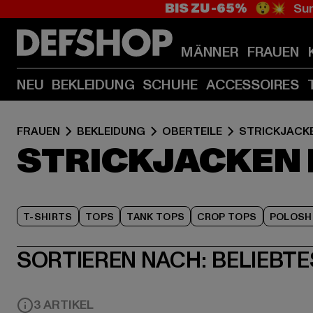
BIS ZU -65%
😲💥 Sum
MÄNNER
FRAUEN
NEU
BEKLEIDUNG
SCHUHE
ACCESSOIRES
FRAUEN
BEKLEIDUNG
OBERTEILE
STRICKJACK
STRICKJACKEN 
T-SHIRTS
TOPS
TANK TOPS
CROP TOPS
POLOSH
SORTIEREN NACH:
BELIEBTE
3 ARTIKEL