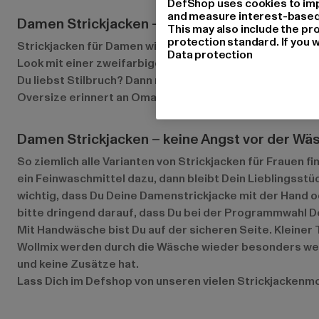
DefShop uses cookies to imp
and measure interest-based c
Damen Strickjacken – Deine Oma lebe hoch
This may also include the pr
protection standard. If you w
Strickjacken für Damen wie sie Deine Oma trug sind der 
Data protection
Look mit einer zweifarbige Patchwork-Strickjacke zu Je
Du liebst Stilbruch? Dann mache es wie Mode Bloggerin S
Oversize erinnert an Omas Zeiten. Trägst Du dazu weiß
Damen Strickjacken – keine Angst vor der Wä
So ziemlich alle Varianten von Strickjacken für Frauen 
ein Feinwaschmittel dazu, dann bleibt Dein Lieblingsstü
wichtig, dass Du Deine Damenstrickjacke mit der Hand
bitte dringend darauf, dass Du bei der Programmwahl D
Mit Handwäsche bist Du auf der sicheren Seite. Kleiner
Wollmix werden durch die Wäsche wieder besonders weic
und keine Zusätze hat.
Lass Dich im Defshop von unseren vielen Strickjackenmo