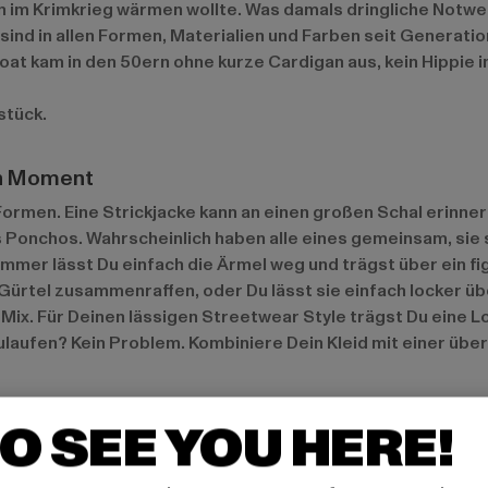
n im Krimkrieg wärmen wollte. Was damals dringliche Notwen
ind in allen Formen, Materialien und Farben seit Generatio
icoat kam in den 50ern ohne kurze Cardigan aus, kein Hippie
stück.
en Moment
ormen. Eine Strickjacke kann an einen großen Schal erinnern
 Ponchos. Wahrscheinlich haben alle eines gemeinsam, sie s
mmer lässt Du einfach die Ärmel weg und trägst über ein fi
em Gürtel zusammenraffen, oder Du lässt sie einfach locker 
x. Für Deinen lässigen Streetwear Style trägst Du eine Lo
mzulaufen? Kein Problem. Kombiniere Dein Kleid mit einer ü
O SEE YOU HERE!