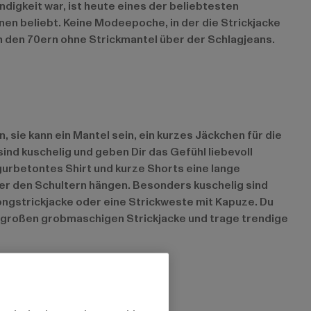
digkeit war, ist heute eines der beliebtesten
nen beliebt. Keine Modeepoche, in der die Strickjacke
 in den 70ern ohne Strickmantel über der Schlagjeans.
, sie kann ein Mantel sein, ein kurzes Jäckchen für die
ind kuschelig und geben Dir das Gefühl liebevoll
gurbetontes Shirt und kurze Shorts eine lange
über den Schultern hängen. Besonders kuschelig sind
ngstrickjacke oder eine Strickweste mit Kapuze. Du
bergroßen grobmaschigen Strickjacke und trage trendige