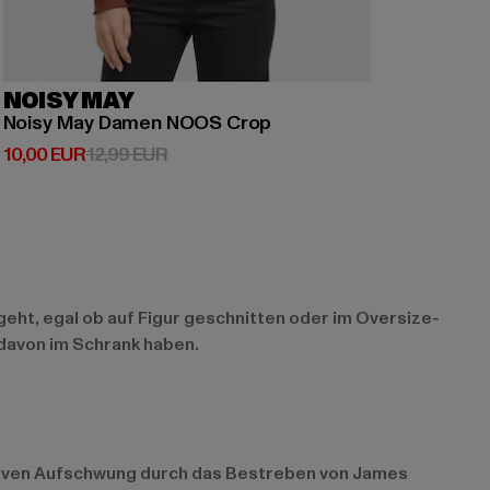
NOISY MAY
Noisy May Damen NOOS Crop
Derzeitiger Preis: 10,00 EUR
Aktionspreis: 12,99 EUR
10,00 EUR
12,99 EUR
geht, egal ob auf Figur geschnitten oder im Oversize-
davon im Schrank haben.
vativen Aufschwung durch das Bestreben von James