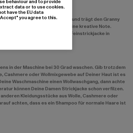
se behaviour and to provide
xtract data or to use cookies.
not have the EU data
"Accept" you agree to this.
ereits in der letzten Saison vor und trägt den Granny
appen und geben Deinem Style eine kreative Note.
iseerock mit einer unifarbenen Feinstrickjacke in
nds.
istens in der Maschine bei 30 Grad waschen. Gib trotzdem
lle, Cashmere oder Wollmixgewebe auf Deiner Haut ist es
 Deine Waschmaschine einen Wollwaschgang, dann achte
eratur können Deine Damen Strickjacke schon verfilzen.
lle anderen Kleidungsstücke aus Wolle, Cashmere oder
auf achten, dass es ein Shampoo für normale Haare ist