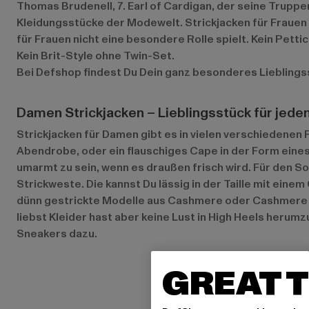
Thomas Brudenell, 7. Earl of Cardigan, der seine Truppe
Kleidungsstücke der Modewelt. Strickjacken für Frauen s
für Frauen nicht eine besondere Rolle spielt. Kein Pett
Kein Brit-Style ohne Twin-Set.
Bei Defshop findest Du Dein ganz besonderes Lieblings
Damen Strickjacken – Lieblingsstück für jed
Strickjacken für Damen gibt es in vielen verschiedenen F
Abendrobe, oder ein flauschiges Cape in der Form eines
umarmt zu sein, wenn es draußen frisch wird. Für den So
Strickweste. Die kannst Du lässig in der Taille mit ein
dünn gestrickte Modelle aus Cashmere oder Cashmere Mi
liebst Kleider hast aber keine Lust in High Heels heru
Sneakers dazu.
GREAT T