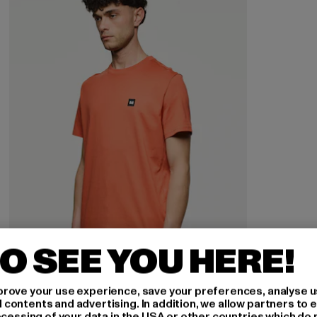
O SEE YOU HERE!
rove your use experience, save your preferences, analyse u
ontents and advertising. In addition, we allow partners to e
ocessing of your data in the USA or other countries which do 