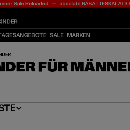
mer Sale Reloaded — absolute RABATTESKALAT
Zum
Zum
Zum
Inhalt
Fußzeile
Produktraster
springen
springen
springen
KINDER
(Enter
(Enter
(Enter
drücken)
drücken)
drücken)
TAGESANGEBOTE
SALE
MARKEN
NDER
NDER FÜR MÄNNE
STE