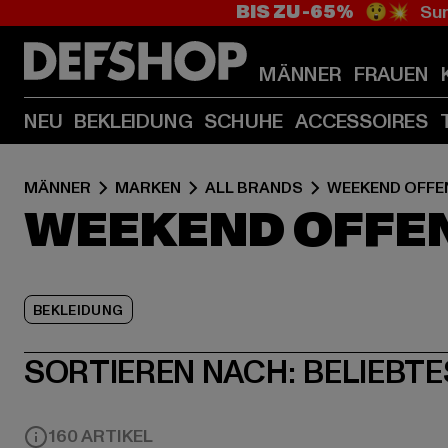
BIS ZU -65%
😲💥 Sum
MÄNNER
FRAUEN
NEU
BEKLEIDUNG
SCHUHE
ACCESSOIRES
MÄNNER
MARKEN
ALL BRANDS
WEEKEND OFFE
WEEKEND OFFE
BEKLEIDUNG
SORTIEREN NACH:
BELIEBTE
160 ARTIKEL