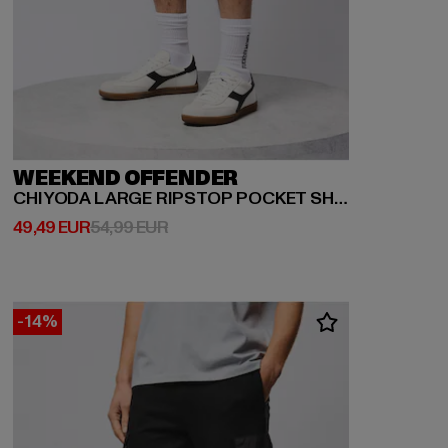
WEEKEND OFFENDER
CHIYODA LARGE RIPSTOP POCKET SHORTS
Derzeitiger Preis: 49,49 EUR
Aktionspreis: 54,99 EUR
49,49 EUR
54,99 EUR
-14%