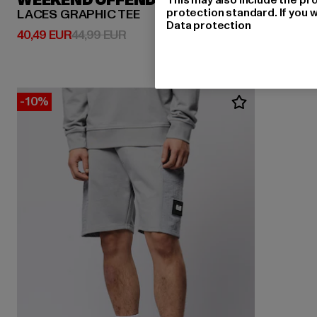
WEEKEND OFFENDER
protection standard. If you w
LACES GRAPHIC TEE
Data protection
Derzeitiger Preis: 40,49 EUR
Aktionspreis: 44,99 EUR
40,49 EUR
44,99 EUR
-10%