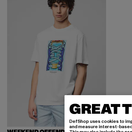
GREAT T
DefShop uses cookies to imp
and measure interest-based c
This may also include the pr