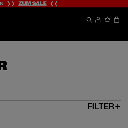
ION ❯❯
ZUM SALE
❮❮
R
FILTER