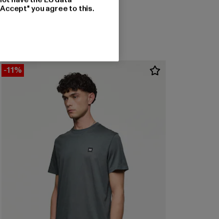
WEEKEND OFFENDER
"Accept" you agree to this.
PENITENTIARY
Derzeitiger Preis: 67,49 EUR
Aktionspreis: 74,99 EUR
67,49 EUR
74,99 EUR
-11%