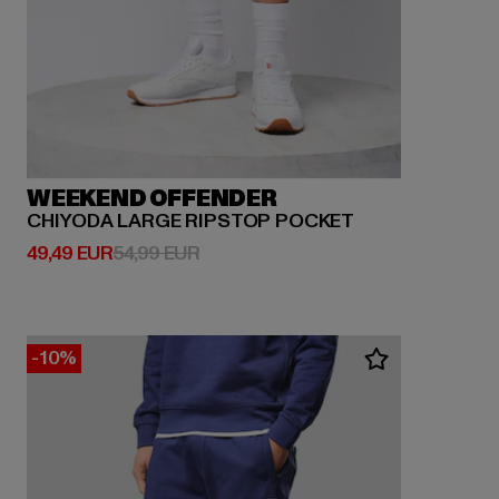
WEEKEND OFFENDER
CHIYODA LARGE RIPSTOP POCKET
Derzeitiger Preis: 49,49 EUR
Aktionspreis: 54,99 EUR
49,49 EUR
54,99 EUR
-10%