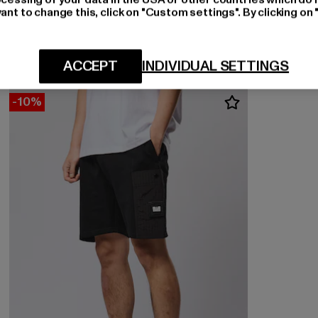
WEEKEND OFFENDER
ant to change this, click on "Custom settings". By clicking on 
CANNON BEACH
Derzeitiger Preis: 19,80 EUR
Aktionspreis: 44,99 EUR
19,80 EUR
44,99 EUR
ACCEPT
INDIVIDUAL SETTINGS
-10%