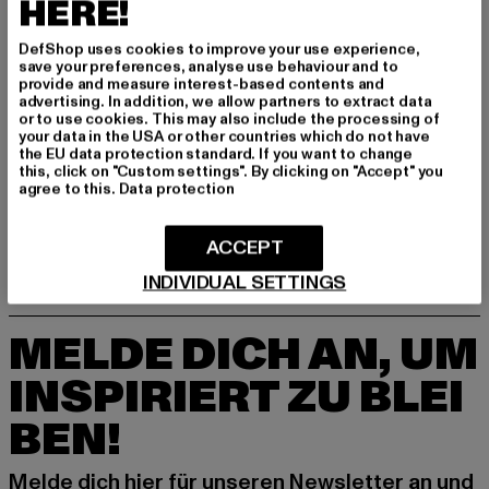
HERE!
DefShop uses cookies to improve your use experience,
save your preferences, analyse use behaviour and to
provide and measure interest-based contents and
advertising. In addition, we allow partners to extract data
or to use cookies. This may also include the processing of
TIMBERLAND
your data in the USA or other countries which do not have
Timberland Euro Hiker Schuhe
the EU data protection standard. If you want to change
TIMBERLAND
this, click on "Custom settings". By clicking on "Accept" you
Derzeitiger Preis: 73,45 EUR
Aktionspreis
73,45 EUR
149,90 EUR
Solar Wave LT Low
agree to this.
Data protection
Derzeitiger Preis: 57,40 EUR
Aktionspreis: 139,99 EUR
57,40 EUR
139,99 EUR
ACCEPT
INDIVIDUAL SETTINGS
MELDE DICH AN, UM
INSPIRIERT ZU BLEI
BEN!
Melde dich hier für unseren Newsletter an und