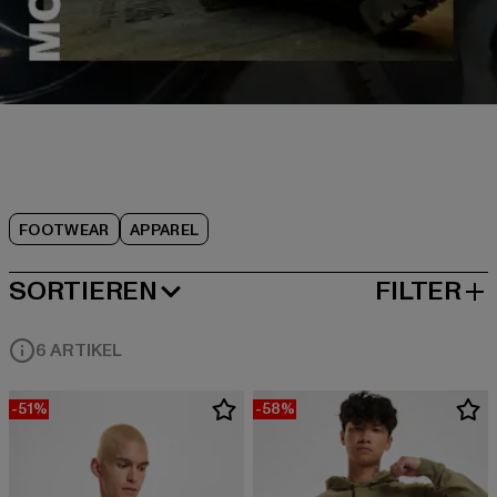
TIMBERLAND FÜR
MÄNNER
FOOTWEAR
APPAREL
SORTIEREN
FILTER
BELIEBTESTE
6 ARTIKEL
-51%
-58%