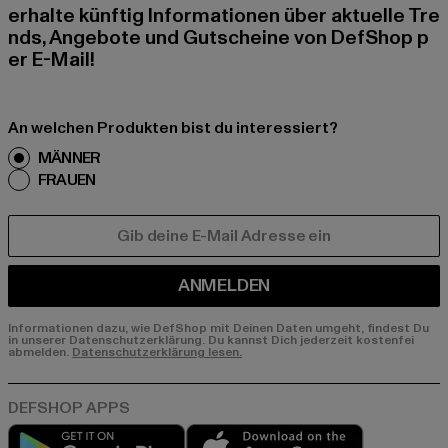
erhalte künftig Informationen über aktuelle Tre
nds, Angebote und Gutscheine von DefShop p
er E-Mail!
An welchen Produkten bist du interessiert?
MÄNNER
FRAUEN
E-MAIL
ANMELDEN
Informationen dazu, wie DefShop mit Deinen Daten umgeht, findest Du
in unserer Datenschutzerklärung. Du kannst Dich jederzeit kostenfei
abmelden.
Datenschutzerklärung lesen.
Play market
App store