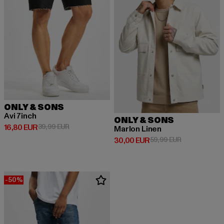
ONLY & SONS
Avi 7inch
ONLY & SONS
Derzeitiger Preis: 16,80 EUR
Aktionspreis: 39,99 EUR
16,80 EUR
39,99 EUR
Marlon Linen
Derzeitiger Preis: 30,00 EUR
Aktionspreis:
30,00 EUR
59,99 EUR
-50%