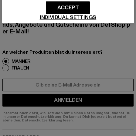
ACCEPT
Melde dich hier für unseren Newsletter an und
INDIVIDUAL SETTINGS
erhalte künftig Informationen über aktuelle Tre
nds, Angebote und Gutscheine von DefShop p
er E-Mail!
An welchen Produkten bist du interessiert?
MÄNNER
FRAUEN
E-MAIL
ANMELDEN
Informationen dazu, wie DefShop mit Deinen Daten umgeht, findest Du
in unserer Datenschutzerklärung. Du kannst Dich jederzeit kostenfei
abmelden.
Datenschutzerklärung lesen.