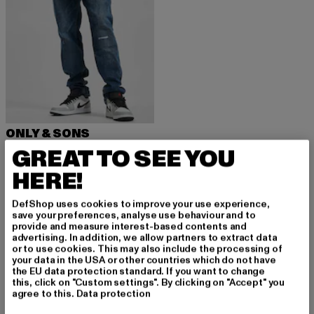
ONLY & SONS
Loom
GREAT TO SEE YOU
Derzeitiger Preis: 30,00 EUR
Aktionspreis: 59,99 EUR
30,00 EUR
59,99 EUR
HERE!
DefShop uses cookies to improve your use experience,
save your preferences, analyse use behaviour and to
provide and measure interest-based contents and
advertising. In addition, we allow partners to extract data
MELDE DICH AN, UM
or to use cookies. This may also include the processing of
your data in the USA or other countries which do not have
the EU data protection standard. If you want to change
INSPIRIERT ZU BLEI
this, click on "Custom settings". By clicking on "Accept" you
agree to this.
Data protection
BEN!