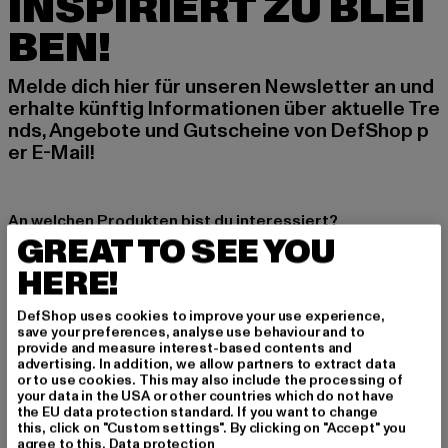
INSPIRIERT ZU BLEI
BEN!
Melde dich hier für unseren Newsletter an und
erhalte künftig Informationen über aktuelle Tre
nds, Angebote und Gutscheine von DefShop p
er E-Mail!
An welchen Produkten bist du interessiert?
GREAT TO SEE YOU
MÄNNER
HERE!
FRAUEN
DefShop uses cookies to improve your use experience,
save your preferences, analyse use behaviour and to
E-MAIL
provide and measure interest-based contents and
advertising. In addition, we allow partners to extract data
ANMELDEN
or to use cookies. This may also include the processing of
your data in the USA or other countries which do not have
the EU data protection standard. If you want to change
Informationen dazu, wie DefShop mit Deinen Daten umgeht, findest Du
this, click on "Custom settings". By clicking on "Accept" you
in unserer Datenschutzerklärung. Du kannst Dich jederzeit kostenfei
agree to this.
Data protection
abmelden.
Datenschutzerklärung lesen.