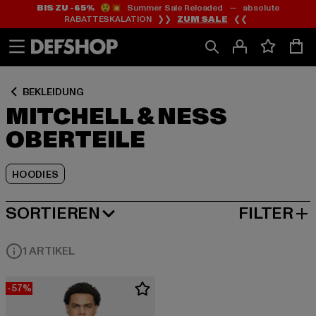
BIS ZU -65%
😲💥 Summer Sale Reloaded — absolute
Zum
Zum
Zum
RABATTESKALATION ❯❯
ZUM SALE
❮❮
Inhalt
Fußzeile
Produktraster
springen
springen
springen
BEKLEIDUNG
MITCHELL & NESS
OBERTEILE
HOODIES
SORTIEREN
FILTER
BELIEBTESTE
1 ARTIKEL
-57%