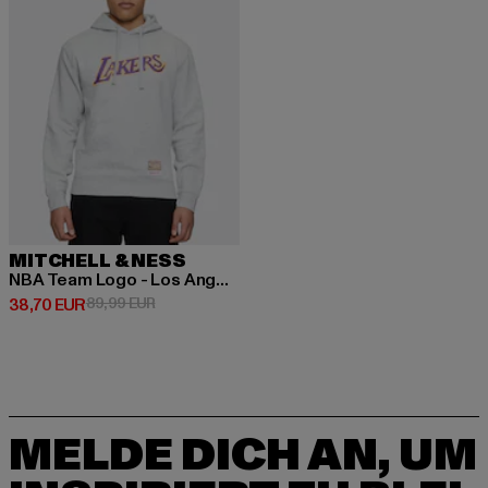
MITCHELL & NESS
NBA Team Logo - Los Angeles Lakers
Derzeitiger Preis: 38,70 EUR
Aktionspreis: 89,99 EUR
38,70 EUR
89,99 EUR
MELDE DICH AN, UM