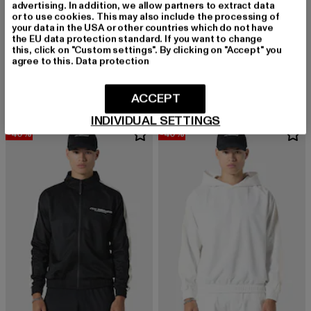
advertising. In addition, we allow partners to extract data
or to use cookies. This may also include the processing of
your data in the USA or other countries which do not have
the EU data protection standard. If you want to change
this, click on "Custom settings". By clicking on "Accept" you
IRASUTO STUDIOS
IRASUTO STUDIOS
agree to this.
Data protection
SUMI FLOW
TRICOTE
Derzeitiger Preis: 53,99 EUR
Aktionspreis: 89,99 EUR
Derzeitiger Preis: 47,99 EUR
Aktionspreis:
53,99 EUR
89,99 EUR
47,99 EUR
79,99 EUR
ACCEPT
INDIVIDUAL SETTINGS
-40%
-40%