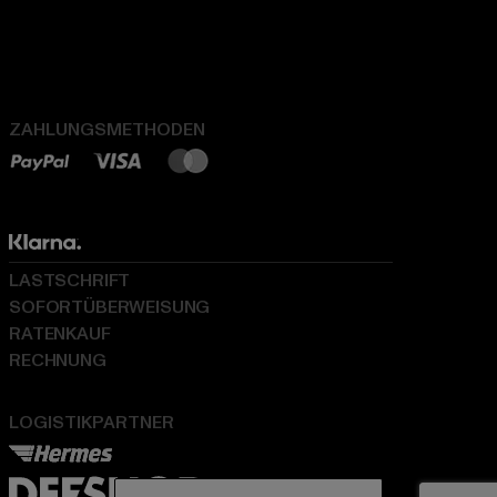
ZAHLUNGSMETHODEN
LASTSCHRIFT
SOFORTÜBERWEISUNG
RATENKAUF
RECHNUNG
LOGISTIKPARTNER