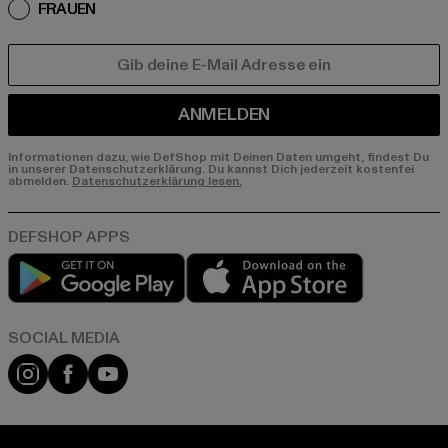
FRAUEN
E-MAIL
ANMELDEN
Informationen dazu, wie DefShop mit Deinen Daten umgeht, findest Du
in unserer Datenschutzerklärung. Du kannst Dich jederzeit kostenfei
abmelden.
Datenschutzerklärung lesen.
Play market
App store
Instagram
Facebook
YouTube