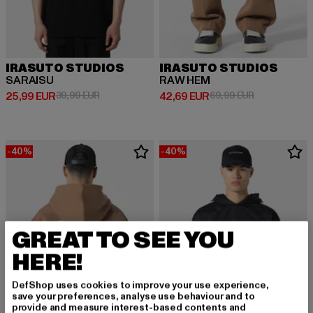
IRASUTO STUDIOS
IRASUTO STUDIOS
SARAISU
RAW HEM
Derzeitiger Preis: 25,99 EUR
Aktionspreis: 39,99 EUR
Derzeitiger Preis: 42,69 EUR
Aktionspreis:
25,99 EUR
39,99 EUR
42,69 EUR
69,99 EUR
-40%
-40%
GREAT TO SEE YOU
HERE!
DefShop uses cookies to improve your use experience,
save your preferences, analyse use behaviour and to
provide and measure interest-based contents and