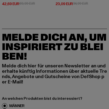
Derzeitiger Preis: 42,69 EUR
Aktionspreis: 69,99 EUR
Derzeitiger Preis: 23,09 EUR
Aktionspreis:
42,69 EUR
69,99 EUR
23,09 EUR
34,99 EUR
MELDE DICH AN, UM
INSPIRIERT ZU BLEI
BEN!
Melde dich hier für unseren Newsletter an und
erhalte künftig Informationen über aktuelle Tre
nds, Angebote und Gutscheine von DefShop p
er E-Mail!
An welchen Produkten bist du interessiert?
MÄNNER