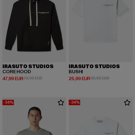
IRASUTO STUDIOS
IRASUTO STUDIOS
CORE HOOD
BUSHI
Derzeitiger Preis: 47,99 EUR
Aktionspreis: 79,99 EUR
Derzeitiger Preis: 25,99 EUR
Aktionspreis:
47,99 EUR
79,99 EUR
25,99 EUR
39,99 EUR
-34%
-34%