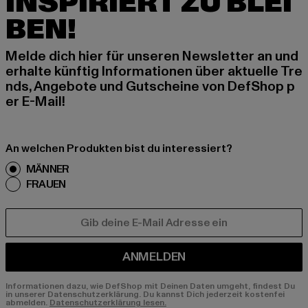
INSPIRIERT ZU BLEI
BEN!
Melde dich hier für unseren Newsletter an und
erhalte künftig Informationen über aktuelle Tre
nds, Angebote und Gutscheine von DefShop p
er E-Mail!
An welchen Produkten bist du interessiert?
MÄNNER
FRAUEN
E-MAIL
ANMELDEN
Informationen dazu, wie DefShop mit Deinen Daten umgeht, findest Du
in unserer Datenschutzerklärung. Du kannst Dich jederzeit kostenfei
abmelden.
Datenschutzerklärung lesen.