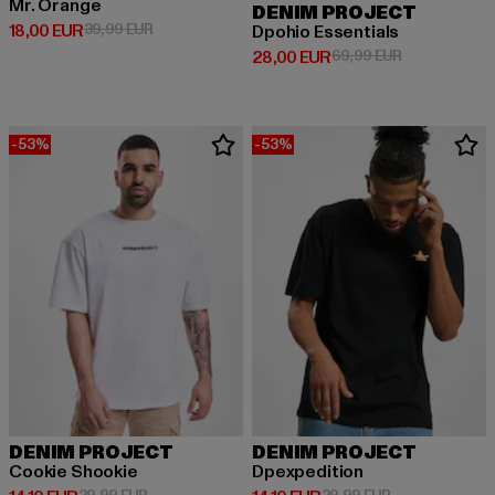
Mr. Orange
DENIM PROJECT
Derzeitiger Preis: 18,00 EUR
Aktionspreis: 39,99 EUR
18,00 EUR
39,99 EUR
Dpohio Essentials
Derzeitiger Preis: 28,00 EUR
Aktionspreis:
28,00 EUR
69,99 EUR
-53%
-53%
DENIM PROJECT
DENIM PROJECT
Cookie Shookie
Dpexpedition
Aktionspreis: 29,99 EUR
Aktionspreis: 