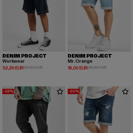
DENIM PROJECT
DENIM PROJECT
Workwear
Mr. Orange
Derzeitiger Preis: 32,20 EUR
Aktionspreis: 69,99 EUR
Derzeitiger Preis: 18,00 EUR
Aktionspreis: 
32,20 EUR
69,99 EUR
18,00 EUR
39,99 EUR
-58%
-60%