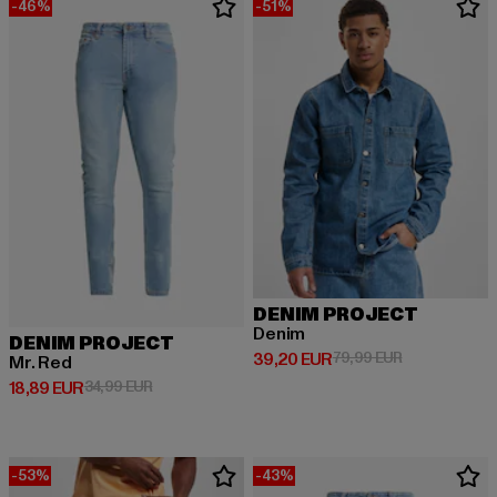
-46%
-51%
DENIM PROJECT
Denim
DENIM PROJECT
Derzeitiger Preis: 39,20 EUR
Aktionspreis:
39,20 EUR
79,99 EUR
Mr. Red
Derzeitiger Preis: 18,89 EUR
Aktionspreis: 34,99 EUR
18,89 EUR
34,99 EUR
-53%
-43%