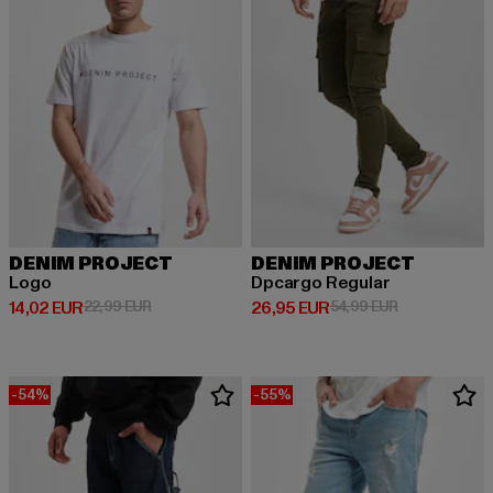
DENIM PROJECT
DENIM PROJECT
Logo
Dpcargo Regular
Derzeitiger Preis: 14,02 EUR
Aktionspreis: 22,99 EUR
Derzeitiger Preis: 26,95 EUR
Aktionspreis:
14,02 EUR
22,99 EUR
26,95 EUR
54,99 EUR
-54%
-55%