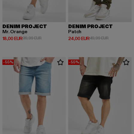
DENIM PROJECT
DENIM PROJECT
Mr. Orange
Patch
Derzeitiger Preis: 18,00 EUR
Aktionspreis: 39,99 EUR
Derzeitiger Preis: 24,00 EUR
Aktionspreis:
18,00 EUR
39,99 EUR
24,00 EUR
49,99 EUR
-55%
-55%