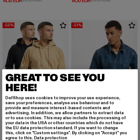
Derzeitiger Preis: 14,10 EUR
Derzeitiger Preis: 14,10 EUR
14,10 EUR
29,99 EUR
14,10 EUR
29,99 EUR
-55%
-51%
GREAT TO SEE YOU
HERE!
DefShop uses cookies to improve your use experience,
save your preferences, analyse use behaviour and to
provide and measure interest-based contents and
DENIM PROJECT
DENIM PROJECT
advertising. In addition, we allow partners to extract data
Dpbasic 2 Pack
Denim Project Denim Overshirt
or to use cookies. This may also include the processing of
your data in the USA or other countries which do not have
Derzeitiger Preis: 24,75 EUR
Aktionspreis: 54,99 EUR
Derzeitiger Preis: 39,20 EUR
Aktionspreis:
24,75 EUR
54,99 EUR
39,20 EUR
79,99 EUR
the EU data protection standard. If you want to change
this, click on "Custom settings". By clicking on "Accept" you
agree to this.
Data protection