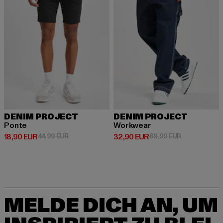
DENIM PROJECT
DENIM PROJECT
Ponte
Workwear
Derzeitiger Preis: 18,90 EUR
Aktionspreis: 44,99 EUR
Derzeitiger Preis: 32,90 EUR
Aktionspreis:
18,90 EUR
44,99 EUR
32,90 EUR
69,99 EUR
MELDE DICH AN, UM