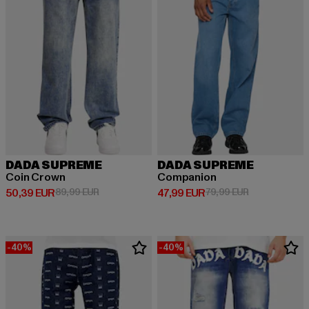
DADA SUPREME
DADA SUPREME
Coin Crown
Companion
Derzeitiger Preis: 50,39 EUR
Aktionspreis: 89,99 EUR
Derzeitiger Preis: 47,99 EUR
Aktionspreis:
50,39 EUR
89,99 EUR
47,99 EUR
79,99 EUR
-40%
-40%