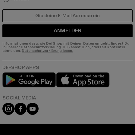
E-MAIL
ANMELDEN
Informationen dazu, wie DefShop mit Deinen Daten umgeht, findest Du
in unserer Datenschutzerklärung. Du kannst Dich jederzeit kostenfei
abmelden.
Datenschutzerklärung lesen.
Play market
App store
Instagram
Facebook
YouTube