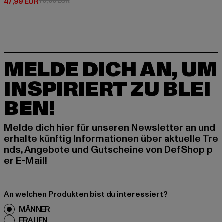
Derzeitiger Preis: 47,99 EUR
Aktionspreis: 79,99 EUR
47,99 EUR
79,99 EUR
MELDE DICH AN, UM
INSPIRIERT ZU BLEI
BEN!
Melde dich hier für unseren Newsletter an und
erhalte künftig Informationen über aktuelle Tre
nds, Angebote und Gutscheine von DefShop p
er E-Mail!
An welchen Produkten bist du interessiert?
MÄNNER
FRAUEN