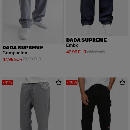
DADA SUPREME
Embo
DADA SUPREME
Derzeitiger Preis: 47,99 EUR
Aktionspreis:
47,99 EUR
79,99 EUR
Companion
Derzeitiger Preis: 47,99 EUR
Aktionspreis: 79,99 EUR
47,99 EUR
79,99 EUR
-41%
-40%