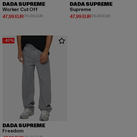
DADA SUPREME
DADA SUPREME
Worker Cut Off
Supreme
Derzeitiger Preis: 47,99 EUR
Aktionspreis: 79,99 EUR
Derzeitiger Preis: 47,99 EUR
Aktionspreis:
47,99 EUR
79,99 EUR
47,99 EUR
79,99 EUR
-40%
DADA SUPREME
Freedom