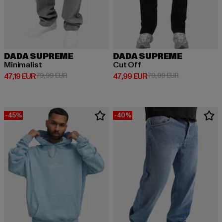
DADA SUPREME
DADA SUPREME
Minimalist
Cut Off
Derzeitiger Preis: 47,19 EUR
Aktionspreis: 79,99 EUR
Derzeitiger Preis: 47,99 EUR
Aktionspreis:
47,19 EUR
79,99 EUR
47,99 EUR
79,99 EUR
-45%
-40%