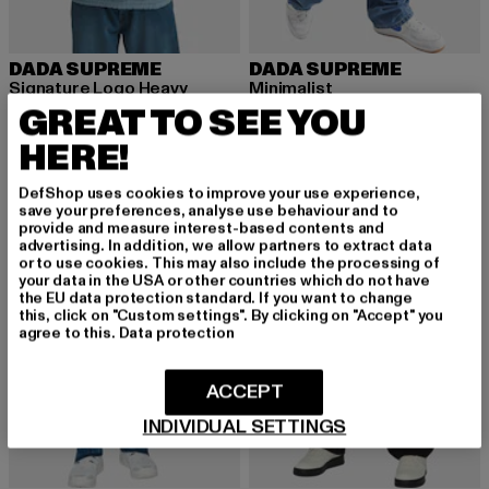
DADA SUPREME
DADA SUPREME
Signature Logo Heavy
Minimalist
GREAT TO SEE YOU
Derzeitiger Preis: 38,49 EUR
Aktionspreis: 69,99 EUR
Derzeitiger Preis: 47,99 EUR
Aktionspreis:
38,49 EUR
69,99 EUR
47,99 EUR
79,99 EUR
HERE!
DefShop uses cookies to improve your use experience,
-40%
-40%
save your preferences, analyse use behaviour and to
provide and measure interest-based contents and
advertising. In addition, we allow partners to extract data
or to use cookies. This may also include the processing of
your data in the USA or other countries which do not have
the EU data protection standard. If you want to change
this, click on "Custom settings". By clicking on "Accept" you
agree to this.
Data protection
ACCEPT
INDIVIDUAL SETTINGS