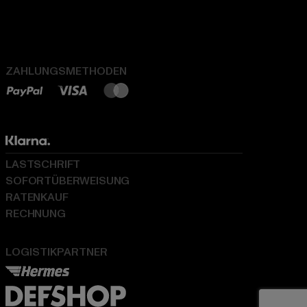
ZAHLUNGSMETHODEN
LASTSCHRIFT
SOFORTÜBERWEISUNG
RATENKAUF
RECHNUNG
LOGISTIKPARTNER