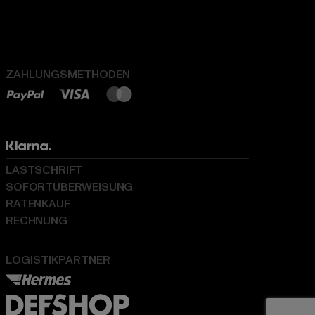
ZAHLUNGSMETHODEN
LASTSCHRIFT
SOFORTÜBERWEISUNG
RATENKAUF
RECHNUNG
LOGISTIKPARTNER