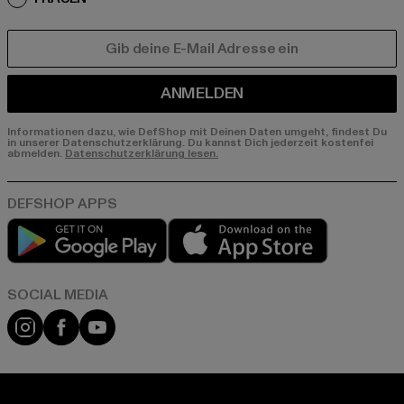
E-MAIL
ANMELDEN
Informationen dazu, wie DefShop mit Deinen Daten umgeht, findest Du
in unserer Datenschutzerklärung. Du kannst Dich jederzeit kostenfei
abmelden.
Datenschutzerklärung lesen.
Play market
App store
Instagram
Facebook
YouTube