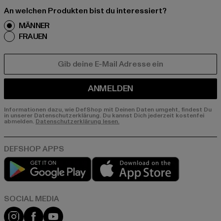
An welchen Produkten bist du interessiert?
MÄNNER
FRAUEN
E-MAIL
ANMELDEN
Informationen dazu, wie DefShop mit Deinen Daten umgeht, findest Du
in unserer Datenschutzerklärung. Du kannst Dich jederzeit kostenfei
abmelden.
Datenschutzerklärung lesen.
Play market
App store
Instagram
Facebook
YouTube