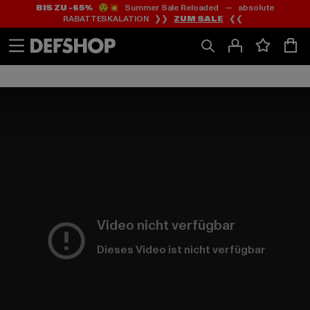
BIS ZU -65%
😲💥 Summer Sale Reloaded — absolute
Zum
Zum
RABATTESKALATION ❯❯
ZUM SALE
❮❮
Inhalt
Fußzeile
springen
springen
Video nicht verfügbar
Dieses Video ist nicht verfügbar