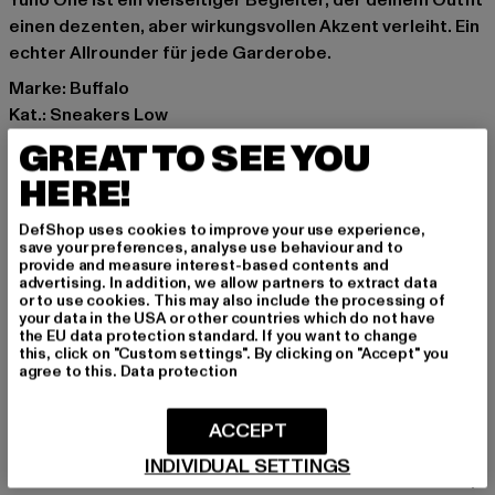
Yuno One ist ein vielseitiger Begleiter, der deinem Outfit
einen dezenten, aber wirkungsvollen Akzent verleiht. Ein
echter Allrounder für jede Garderobe.
Marke: Buffalo
Kat.: Sneakers Low
Farbe: beige
GREAT TO SEE YOU
Hersteller Farbe: cream/gold
HERE!
Obermaterial: sonstiges Material
Innenfutter: Textil
DefShop uses cookies to improve your use experience,
Art.Nr: 1636644-14454
save your preferences, analyse use behaviour and to
provide and measure interest-based contents and
advertising. In addition, we allow partners to extract data
Hersteller: Buffalo Boots GmbH |
service-de@buffalo-
or to use cookies. This may also include the processing of
your data in the USA or other countries which do not have
boots.com
the EU data protection standard. If you want to change
Schanzenstraße 41 | 51063 Köln | DE
this, click on "Custom settings". By clicking on "Accept" you
agree to this.
Data protection
GRÖSSE & PASSFORM
ACCEPT
INDIVIDUAL SETTINGS
PFLEGEHINWEISE