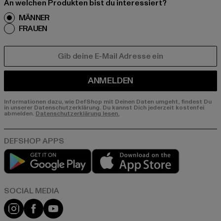
An welchen Produkten bist du interessiert?
MÄNNER
FRAUEN
E-MAIL
ANMELDEN
Informationen dazu, wie DefShop mit Deinen Daten umgeht, findest Du
in unserer Datenschutzerklärung. Du kannst Dich jederzeit kostenfei
abmelden.
Datenschutzerklärung lesen.
Play market
App store
Instagram
Facebook
YouTube