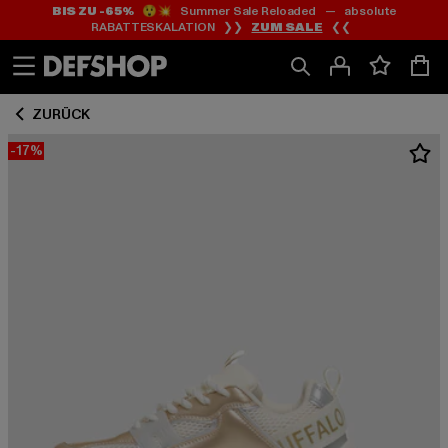
BIS ZU -65%
😲💥 Summer Sale Reloaded — absolute
Zum
Zum
RABATTESKALATION ❯❯
ZUM SALE
❮❮
Inhalt
Fußzeile
springen
springen
ZURÜCK
-17%