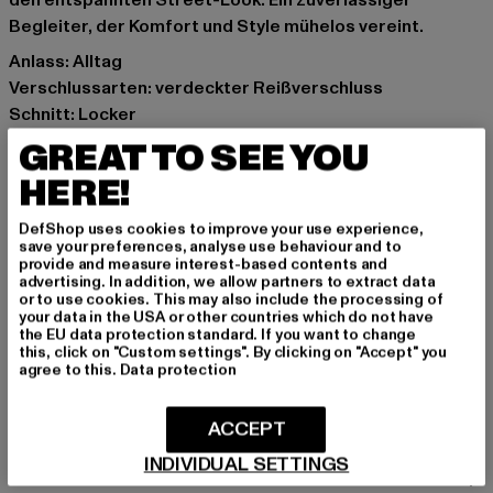
den entspannten Street-Look. Ein zuverlässiger
Begleiter, der Komfort und Style mühelos vereint.
Anlass: Alltag
Verschlussarten: verdeckter Reißverschluss
Schnitt: Locker
Marke: 2Y Studios
GREAT TO SEE YOU
Kat.: Loose Fit Jeans
HERE!
Farbe: blau
Hersteller Farbe: vintage blue
DefShop uses cookies to improve your use experience,
Materialzusammensetzung: 100% Baumwolle
save your preferences, analyse use behaviour and to
provide and measure interest-based contents and
Art.Nr: WJ-S-10002-07157
advertising. In addition, we allow partners to extract data
or to use cookies. This may also include the processing of
your data in the USA or other countries which do not have
Hersteller: 2Y Premium GmbH |
info@2y-studios.com
the EU data protection standard. If you want to change
Hollefeldstraße 16 | 48282 Emsdetten | DE
this, click on "Custom settings". By clicking on "Accept" you
agree to this.
Data protection
GRÖSSE & PASSFORM
ACCEPT
INDIVIDUAL SETTINGS
PFLEGEHINWEISE