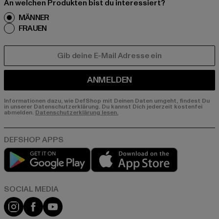
An welchen Produkten bist du interessiert?
MÄNNER
FRAUEN
E-MAIL
ANMELDEN
Informationen dazu, wie DefShop mit Deinen Daten umgeht, findest Du
in unserer Datenschutzerklärung. Du kannst Dich jederzeit kostenfei
abmelden.
Datenschutzerklärung lesen.
Play market
App store
Instagram
Facebook
YouTube