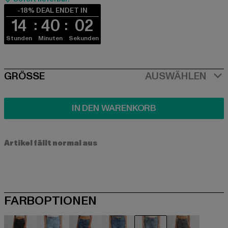
-18% DEAL ENDET IN
14
40
02
Stunden
Minuten
Sekunden
SIZE
GRÖSSE
AUSWÄHLEN
IN DEN WARENKORB
Artikel fällt normal aus
FARBOPTIONEN