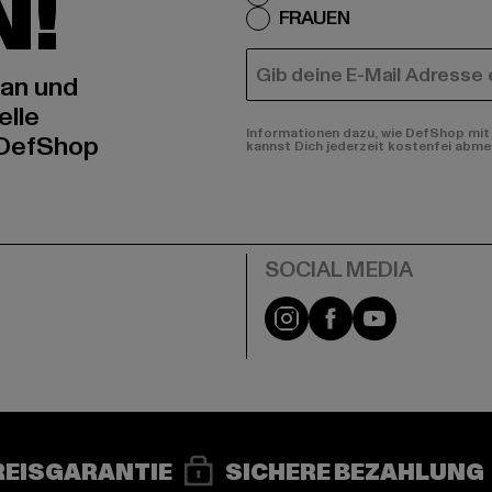
N!
FRAUEN
E-MAIL
 an und
elle
Informationen dazu, wie DefShop mit 
 DefShop
kannst Dich jederzeit kostenfei abme
e
Instagram
Facebook
YouTube
REISGARANTIE
SICHERE BEZAHLUNG