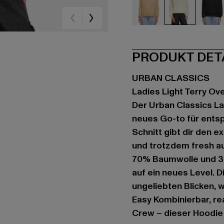
beige
beige
sc
PRODUKT DET
URBAN CLASSICS
Ladies Light Terry Ov
Der Urban Classics La
neues Go-to für entsp
Schnitt gibt dir den e
und trotzdem fresh a
70% Baumwolle und 30
auf ein neues Level. 
ungeliebten Blicken, 
Easy Kombinierbar, re
Crew – dieser Hoodie l