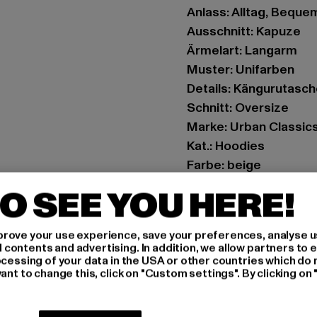
Anlass: Alltag, Bequem,
Ausschnitt: Kapuze
Ärmelart: Langarm
Muster: Unifarben
Details: Kängurutasc
Schnitt: Oversize
Marke: Urban Classic
Kat.: Hoodies
Farbe: beige
Hersteller Farbe: whi
O SEE YOU HERE!
Materialzusammenset
Art.Nr: TB6860-0290
rove your use experience, save your preferences, analyse u
ontents and advertising. In addition, we allow partners to e
Hersteller: TB Intern
ocessing of your data in the USA or other countries which do 
ant to change this, click on "Custom settings". By clicking on 
Dr.-Robert-Murjahn-S