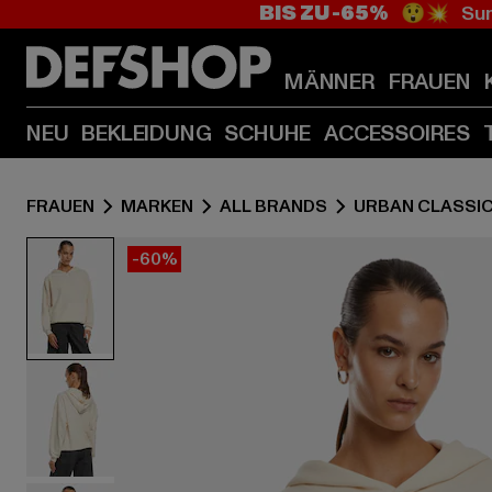
BIS ZU -65%
😲💥 Sum
MÄNNER
FRAUEN
NEU
BEKLEIDUNG
SCHUHE
ACCESSOIRES
FRAUEN
MARKEN
ALL BRANDS
URBAN CLASSI
-60%