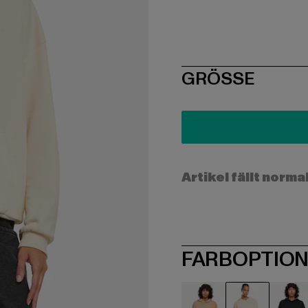
SIZE
GRÖSSE
Artikel fällt norma
FARBOPTIO