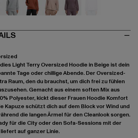
hwarz
grau
rot
rosa
violet
violet
AILS
ersized
dies Light Terry Oversized Hoodie in Beige ist dein
annte Tage oder chillige Abende. Der Oversized-
xtra Raum, den du brauchst, um dich frei zu fühlen
uszusehen. Gemacht aus einem soften Mix aus
% Polyester, kickt dieser Frauen Hoodie Komfort
Die Kapuze schützt dich auf dem Block vor Wind und
während die langen Ärmel für den Cleanlook sorgen.
ady für die City oder den Sofa-Sessions mit der
iefert auf ganzer Linie.