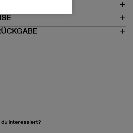
& PASSFORM
ISE
 RÜCKGABE
 du interessiert?