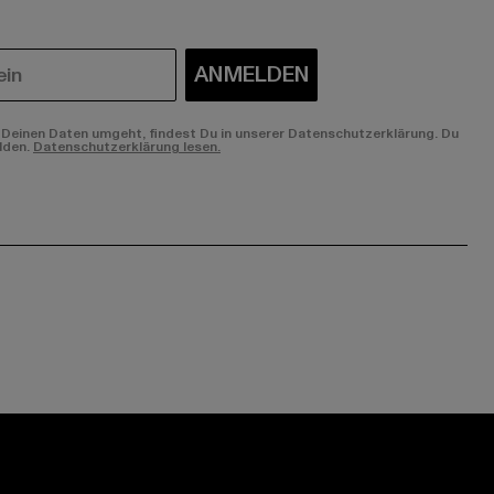
ANMELDEN
Deinen Daten umgeht, findest Du in unserer Datenschutzerklärung. Du
lden.
Datenschutzerklärung lesen.