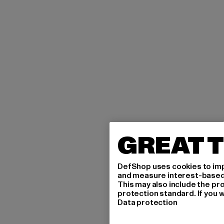
GREAT T
DefShop uses cookies to imp
and measure interest-based c
This may also include the pr
protection standard. If you w
Data protection