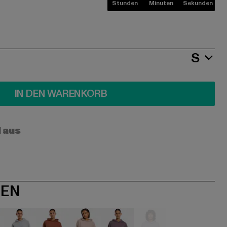
Stunden
Minuten
Sekunden
S
IN DEN WARENKORB
l aus
NEN