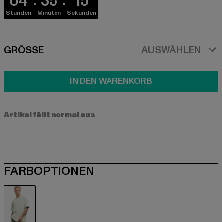
04
35
15
Stunden
Minuten
Sekunden
SIZE
GRÖSSE
AUSWÄHLEN
IN DEN WARENKORB
Artikel fällt normal aus
FARBOPTIONEN