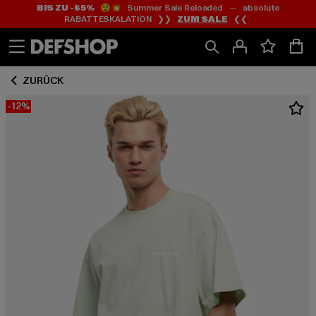
BIS ZU -65%
😲💥 Summer Sale Reloaded — absolute
Zum
Zum
RABATTESKALATION ❯❯
ZUM SALE
❮❮
Inhalt
Fußzeile
springen
springen
ZURÜCK
-12%