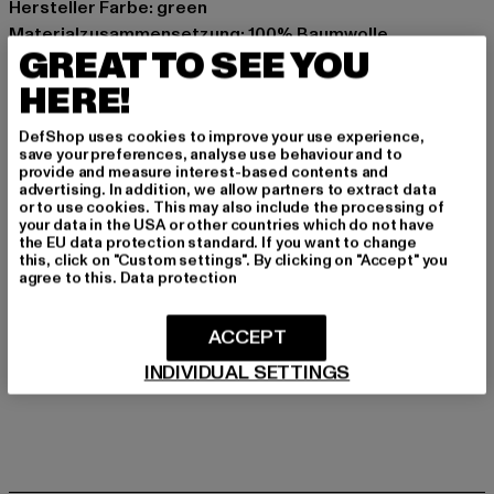
Hersteller Farbe: green
Materialzusammensetzung: 100% Baumwolle
GREAT TO SEE YOU
Art.Nr: PD00006881-00110
HERE!
Hersteller: Urban Styles Agency GmbH & Co. KG |
DefShop uses cookies to improve your use experience,
agentur@urbanstylesagency.com
save your preferences, analyse use behaviour and to
Schanzenstraße 41 | 51063 Köln | DE
provide and measure interest-based contents and
advertising. In addition, we allow partners to extract data
or to use cookies. This may also include the processing of
your data in the USA or other countries which do not have
GRÖSSE & PASSFORM
the EU data protection standard. If you want to change
this, click on "Custom settings". By clicking on "Accept" you
agree to this.
Data protection
PFLEGEHINWEISE
ACCEPT
LIEFERUNG & RÜCKGABE
INDIVIDUAL SETTINGS