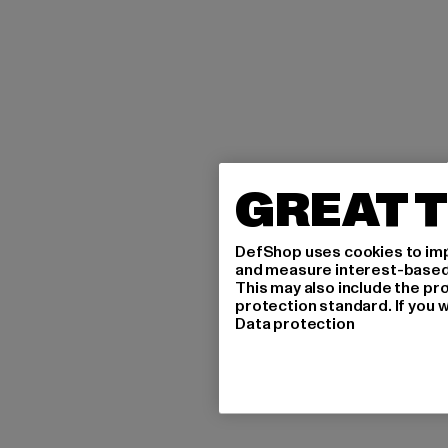
GREAT T
DefShop uses cookies to imp
and measure interest-based c
This may also include the pr
protection standard. If you w
Data protection