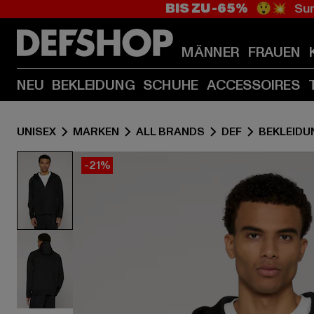
BIS ZU -65%
😲💥 Sum
MÄNNER
FRAUEN
NEU
BEKLEIDUNG
SCHUHE
ACCESSOIRES
UNISEX
MARKEN
ALL BRANDS
DEF
BEKLEIDU
-21%