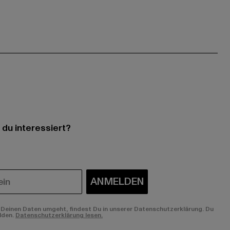
 du interessiert?
ANMELDEN
Deinen Daten umgeht, findest Du in unserer Datenschutzerklärung. Du
lden.
Datenschutzerklärung lesen.