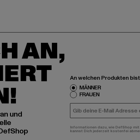
H AN,
IERT
An welchen Produkten bist
N!
MÄNNER
FRAUEN
E-MAIL
 an und
elle
Informationen dazu, wie DefShop mit 
 DefShop
kannst Dich jederzeit kostenfei abme