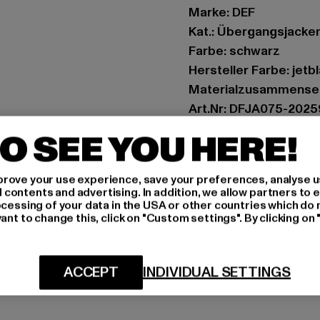
Marke: DEF
Kat.: Übergangsjacke
Farbe: schwarz
Hersteller Farbe: jetb
Materialzusammenset
Art.Nr: DFJA075-2025
O SEE YOU HERE!
Hersteller: TB Intern
Dr.-Robert-Murjahn-S
rove your use experience, save your preferences, analyse u
ontents and advertising. In addition, we allow partners to e
ocessing of your data in the USA or other countries which do 
GRÖSSE 
ant to change this, click on "Custom settings". By clicking on 
PFLEGEHINWE
ACCEPT
INDIVIDUAL SETTINGS
LIEFERUNG &