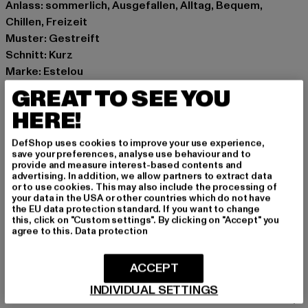
Anlass: sommerlich, Ausgefallen, Alltag, Bequem,
Chillen, Freizeit
Muster: Gestreift
Schnitt: Kurz
Marke: Estelou
Kat.: Smart & Tailored Shorts
GREAT TO SEE YOU
Farbe: beige
HERE!
Hersteller Farbe: beige/black
Materialzusammensetzung: 100% Baumwolle
DefShop uses cookies to improve your use experience,
Art.Nr: EST-SH-CH-02484
save your preferences, analyse use behaviour and to
provide and measure interest-based contents and
advertising. In addition, we allow partners to extract data
Hersteller: TB International GmbH |
info@tbint.de
or to use cookies. This may also include the processing of
your data in the USA or other countries which do not have
Dr.-Robert-Murjahn-Straße 7 | 64372 Ober-Ramstadt |
the EU data protection standard. If you want to change
DE
this, click on "Custom settings". By clicking on "Accept" you
agree to this.
Data protection
GRÖSSE & PASSFORM
ACCEPT
INDIVIDUAL SETTINGS
PFLEGEHINWEISE