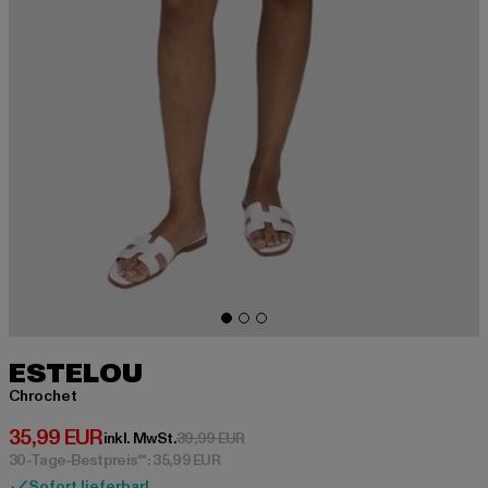
ESTELOU
Chrochet
Derzeitiger Preis: 35,99 EUR
35,99 EUR
Aktionspreis: 39,99 EUR
inkl. MwSt.
39,99 EUR
30-Tage-Bestpreis**: 35,99 EUR
Sofort lieferbar!