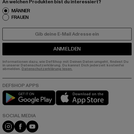
An welchen Produkten bist du interessiert?
MÄNNER
FRAUEN
E-MAIL
ANMELDEN
Informationen dazu, wie DefShop mit Deinen Daten umgeht, findest Du
in unserer Datenschutzerklärung. Du kannst Dich jederzeit kostenfei
abmelden.
Datenschutzerklärung lesen.
Play market
App store
Instagram
Facebook
YouTube