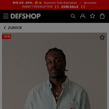
BIS ZU -65%
😲💥 Summer Sale Reloaded — absolute
Zum
Zum
RABATTESKALATION ❯❯
ZUM SALE
❮❮
Inhalt
Fußzeile
springen
springen
ZURÜCK
-10%