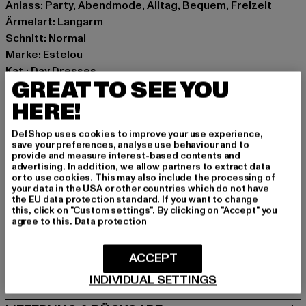
Anlass: Party, Abendmode, Alltag, Bequem, Freizeit
Ärmelart: Langarm
Schnitt: Normal
Marke: Estelou
Kat.: Day Dresses
GREAT TO SEE YOU
Farbe: schwarz
Hersteller Farbe: black
HERE!
Materialzusammensetzung: 95% Polyimid, 5% Elasthan
DefShop uses cookies to improve your use experience,
Art.Nr: EST-D-M-00007
save your preferences, analyse use behaviour and to
provide and measure interest-based contents and
advertising. In addition, we allow partners to extract data
Hersteller: TB International GmbH |
info@tbint.de
or to use cookies. This may also include the processing of
Dr.-Robert-Murjahn-Straße 7 | 64372 Ober-Ramstadt |
your data in the USA or other countries which do not have
the EU data protection standard. If you want to change
DE
this, click on "Custom settings". By clicking on "Accept" you
agree to this.
Data protection
GRÖSSE & PASSFORM
ACCEPT
PFLEGEHINWEISE
INDIVIDUAL SETTINGS