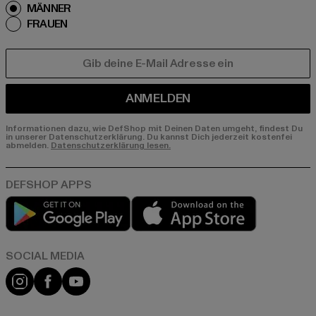
MÄNNER
FRAUEN
E-MAIL
ANMELDEN
Informationen dazu, wie DefShop mit Deinen Daten umgeht, findest Du
in unserer Datenschutzerklärung. Du kannst Dich jederzeit kostenfei
abmelden.
Datenschutzerklärung lesen.
Play market
App store
Instagram
Facebook
YouTube