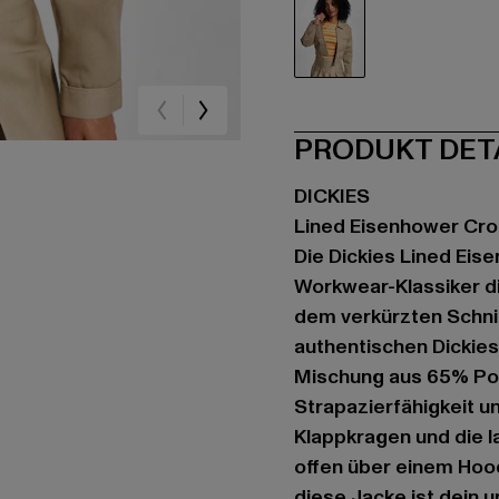
khaki
PRODUKT DET
DICKIES
Lined Eisenhower Cr
Die Dickies Lined Eis
Workwear-Klassiker di
dem verkürzten Schnit
authentischen Dickies
Mischung aus 65% Pol
Strapazierfähigkeit un
Klappkragen und die l
offen über einem Hoo
diese Jacke ist dein u