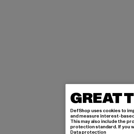
GREAT T
DefShop uses cookies to imp
and measure interest-based c
This may also include the pr
protection standard. If you w
Data protection