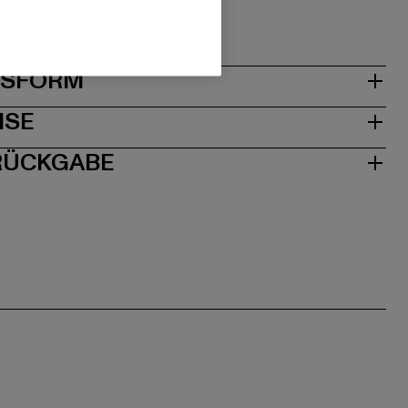
Stabio | CH
& PASSFORM
ISE
 RÜCKGABE