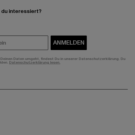
 du interessiert?
ANMELDEN
Deinen Daten umgeht, findest Du in unserer Datenschutzerklärung. Du
lden.
Datenschutzerklärung lesen.