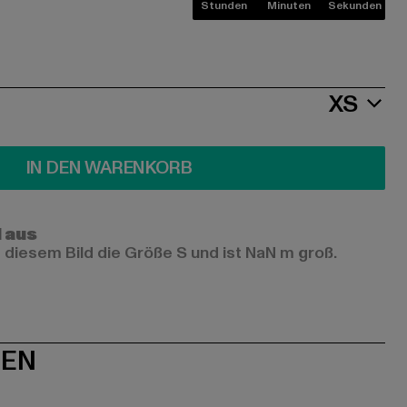
Stunden
Minuten
Sekunden
XS
IN DEN WARENKORB
l aus
 diesem Bild die Größe S und ist NaN m groß.
NEN