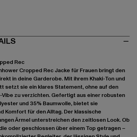
AILS
opped Rec
enhower Cropped Rec Jacke für Frauen bringt den
rekt in deine Garderobe. Mit ihrem Khaki-Ton und
t setzt sie ein klares Statement, ohne auf den
-Vibe zu verzichten. Gefertigt aus einer robusten
yester und 35% Baumwolle, bietet sie
d Komfort für den Alltag. Der klassische
angen Ärmel unterstreichen den zeitlosen Look. Ob
die oder geschlossen über einem Top getragen –
nkomplizierter Begleiter, der lässigen Style und