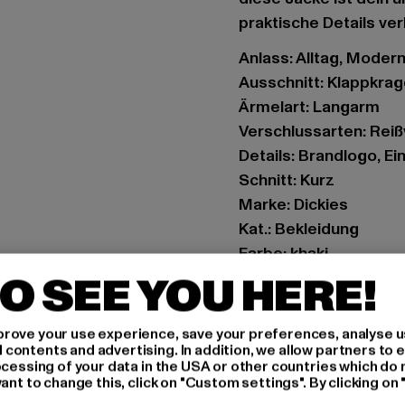
praktische Details ver
Anlass: Alltag, Moder
Ausschnitt: Klappkra
Ärmelart: Langarm
Verschlussarten: Rei
Details: Brandlogo, 
Schnitt: Kurz
Marke: Dickies
Kat.: Bekleidung
Farbe: khaki
Hersteller Farbe: khak
O SEE YOU HERE!
Materialzusammenset
Polyester
rove your use experience, save your preferences, analyse u
Art.Nr: 0A4XKCKHK1-
ontents and advertising. In addition, we allow partners to e
ocessing of your data in the USA or other countries which do 
ant to change this, click on "Custom settings". By clicking on 
Hersteller: VF Interna