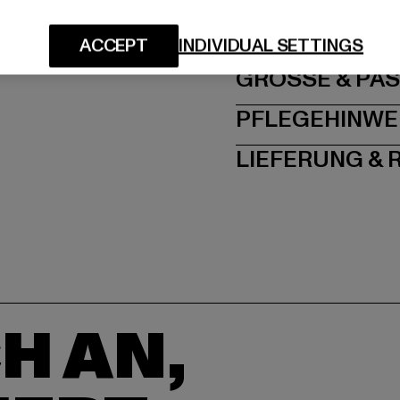
Via Laveggio 5 | 6855 
ACCEPT
INDIVIDUAL SETTINGS
GRÖSSE 
PFLEGEHINWE
LIEFERUNG &
H AN,