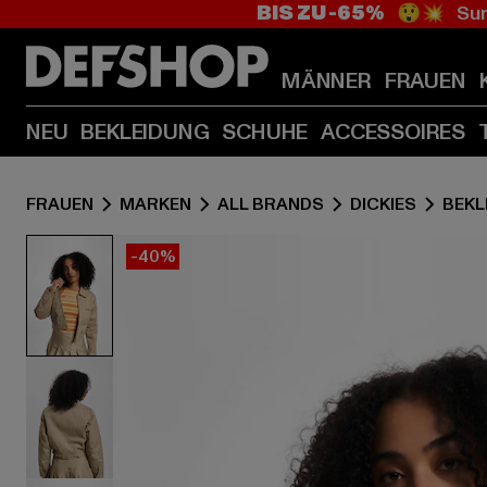
BIS ZU -65%
😲💥 Sum
MÄNNER
FRAUEN
NEU
BEKLEIDUNG
SCHUHE
ACCESSOIRES
FRAUEN
MARKEN
ALL BRANDS
DICKIES
BEKL
-40%