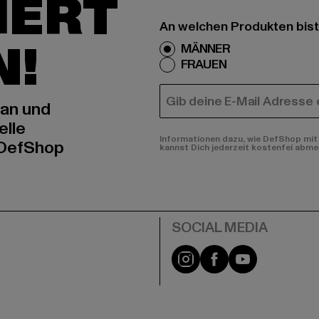
IERT
An welchen Produkten bist
N!
MÄNNER
FRAUEN
E-MAIL
 an und
elle
Informationen dazu, wie DefShop mit 
 DefShop
kannst Dich jederzeit kostenfei abme
e
Instagram
Facebook
YouTube