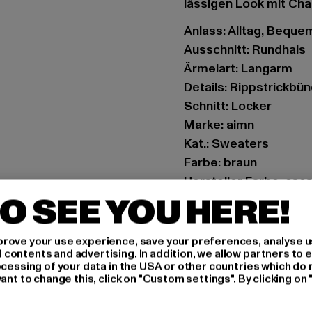
lässigen Look mit Cha
Anlass: Alltag, Bequem,
Ausschnitt: Rundhals
Ärmelart: Langarm
Details: Rippstrickbün
Schnitt: Locker
Marke: aimn
Kat.: Sweaters
Farbe: braun
Hersteller Farbe: cac
O SEE YOU HERE!
Materialzusammenset
Art.Nr: 61200023-189
rove your use experience, save your preferences, analyse u
ontents and advertising. In addition, we allow partners to e
Hersteller: Urban Sty
ocessing of your data in the USA or other countries which do 
agentur@urbanstyle
ant to change this, click on "Custom settings". By clicking on 
Schanzenstraße 41 | 5