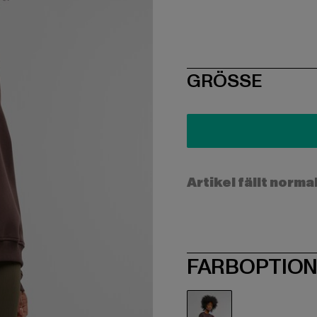
SIZE
GRÖSSE
Artikel fällt norma
FARBOPTIO