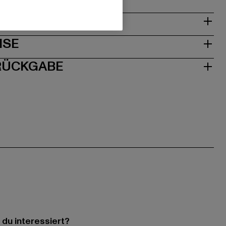
& PASSFORM
ISE
 RÜCKGABE
 du interessiert?