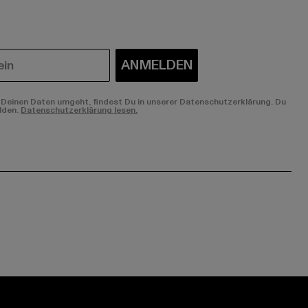
ANMELDEN
Deinen Daten umgeht, findest Du in unserer Datenschutzerklärung. Du
lden.
Datenschutzerklärung lesen.