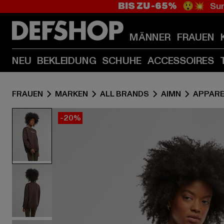
BIS ZU -65%
😲💥 Sum
MÄNNER
FRAUEN
NEU
BEKLEIDUNG
SCHUHE
ACCESSOIRES
FRAUEN
MARKEN
ALL BRANDS
AIMN
APPARE
-20%