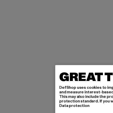
GREAT T
DefShop uses cookies to imp
and measure interest-based c
This may also include the pr
protection standard. If you w
Data protection