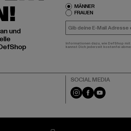
N!
MÄNNER
FRAUEN
E-MAIL
 an und
elle
Informationen dazu, wie DefShop mit 
 DefShop
kannst Dich jederzeit kostenfei abme
e
Instagram
Facebook
YouTube