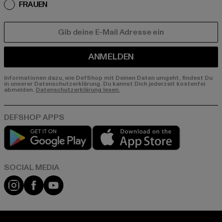
FRAUEN
E-MAIL
ANMELDEN
Informationen dazu, wie DefShop mit Deinen Daten umgeht, findest Du
in unserer Datenschutzerklärung. Du kannst Dich jederzeit kostenfei
abmelden.
Datenschutzerklärung lesen.
Play market
App store
Instagram
Facebook
YouTube