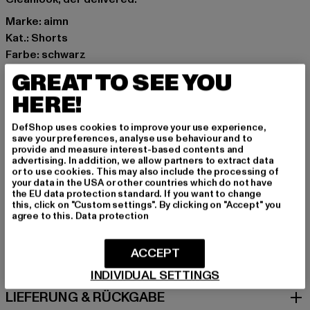
Marke: aimn
Kat.: Shorts
Farbe: schwarz
Hersteller Farbe: black
GREAT TO SEE YOU
Materialzusammensetzung: 80% Recyceltes Polyester,
HERE!
20% Elasthan
Art.Nr: 61130050-00007
DefShop uses cookies to improve your use experience,
save your preferences, analyse use behaviour and to
provide and measure interest-based contents and
Hersteller: Urban Styles Agency GmbH & Co. KG |
advertising. In addition, we allow partners to extract data
agentur@urbanstylesagency.com
or to use cookies. This may also include the processing of
your data in the USA or other countries which do not have
Schanzenstraße 41 | 51063 Köln | DE
the EU data protection standard. If you want to change
this, click on "Custom settings". By clicking on "Accept" you
agree to this.
Data protection
GRÖSSE & PASSFORM
ACCEPT
PFLEGEHINWEISE
INDIVIDUAL SETTINGS
LIEFERUNG & RÜCKGABE