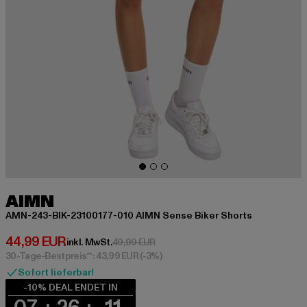
AIMN
AMN-243-BIK-23100177-010 AIMN Sense Biker Shorts
Derzeitiger Preis: 44,99 EUR
44,99 EUR
Aktionspreis: 49,99 EUR
inkl. MwSt.
49,99 EUR
30-Tage-Bestpreis**: 43,99 EUR
(-3%)
Sofort lieferbar!
-10% DEAL ENDET IN