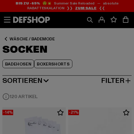
BIS ZU -65%
😲💥 Summer Sale Reloaded — absolute
Zum
Zum
Zum
RABATTESKALATION ❯❯
ZUM SALE
❮❮
Inhalt
Fußzeile
Produktraster
springen
springen
springen
WÄSCHE / BADEMODE
SOCKEN
BADEHOSEN
BOXERSHORTS
SORTIEREN
FILTER
BELIEBTESTE
120 ARTIKEL
-14%
-21%