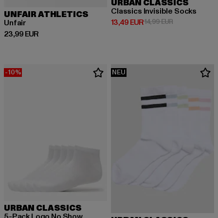
URBAN CLASSICS
Classics Invisible Socks
UNFAIR ATHLETICS
Derzeitiger Preis: 13,49 EUR
Aktionspreis: 
13,49 EUR
14,99 EUR
Unfair
Derzeitiger Preis: 23,99 EUR
23,99 EUR
-10%
NEU
URBAN CLASSICS
5-Pack Logo No Show