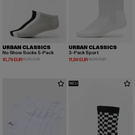
URBAN CLASSICS
URBAN CLASSICS
No Show Socks 5-Pack
3-Pack Sport
Derzeitiger Preis: 10,79 EUR
Aktionspreis: 11,99 EUR
Derzeitiger Preis: 11,99 EUR
Aktionspreis: 1
10,79 EUR
11,99 EUR
11,99 EUR
14,99 EUR
NEU