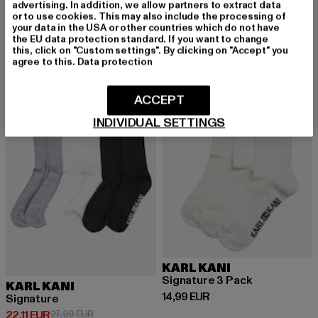
advertising. In addition, we allow partners to extract data
Derzeitiger Preis: 17,99 EUR
Aktionspreis: 19,99 EUR
Derzeitiger Preis: 12,99 EUR
17,99 EUR
19,99 EUR
12,99 EUR
or to use cookies. This may also include the processing of
your data in the USA or other countries which do not have
the EU data protection standard. If you want to change
this, click on "Custom settings". By clicking on "Accept" you
agree to this.
Data protection
-21%
ACCEPT
INDIVIDUAL SETTINGS
KARL KANI
Signature 3 Pack
KARL KANI
Derzeitiger Preis: 14,99 EUR
14,99 EUR
Signature
Derzeitiger Preis: 22,11 EUR
Aktionspreis: 27,99 EUR
22,11 EUR
27,99 EUR