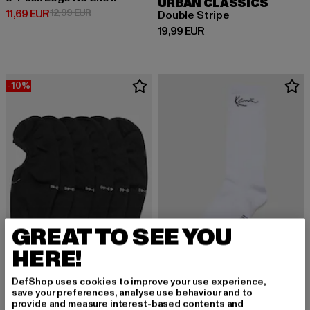
URBAN CLASSICS
Derzeitiger Preis: 11,69 EUR
Aktionspreis: 12,99 EUR
11,69 EUR
12,99 EUR
Double Stripe
Derzeitiger Preis: 19,99 EUR
19,99 EUR
-10%
GREAT TO SEE YOU
HERE!
DefShop uses cookies to improve your use experience,
save your preferences, analyse use behaviour and to
KARL KANI
KARL KANI
provide and measure interest-based contents and
Signature Invisible
Signature