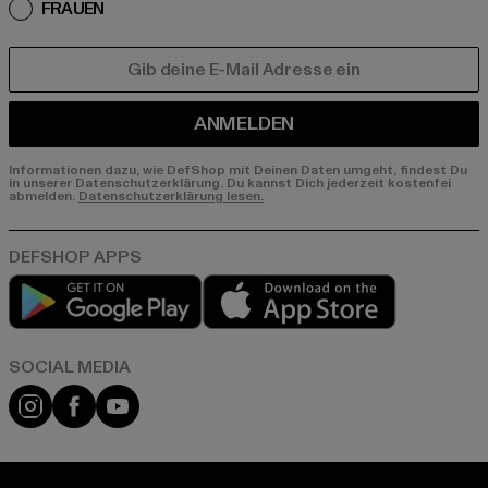
FRAUEN
E-MAIL
ANMELDEN
Informationen dazu, wie DefShop mit Deinen Daten umgeht, findest Du
in unserer Datenschutzerklärung. Du kannst Dich jederzeit kostenfei
abmelden.
Datenschutzerklärung lesen.
Play market
App store
Instagram
Facebook
YouTube