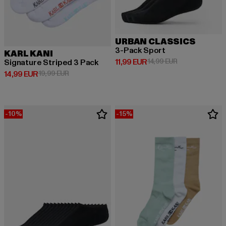
URBAN CLASSICS
3-Pack Sport
KARL KANI
Derzeitiger Preis: 11,99 EUR
Aktionspreis: 1
11,99 EUR
14,99 EUR
Signature Striped 3 Pack
Derzeitiger Preis: 14,99 EUR
Aktionspreis: 19,99 EUR
14,99 EUR
19,99 EUR
-10%
-15%