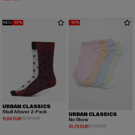
NEU
-10%
-10%
URBAN CLASSICS
Skull Allover 2-Pack
URBAN CLASSICS
Derzeitiger Preis: 11,69 EUR
Aktionspreis: 12,99 EUR
11,69 EUR
12,99 EUR
No Show
Derzeitiger Preis: 10,79 EUR
Aktionspreis: 1
10,79 EUR
11,99 EUR