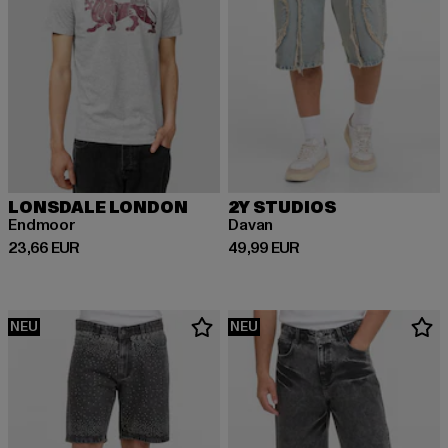
LONSDALE LONDON
2Y STUDIOS
Endmoor
Davan
Derzeitiger Preis: 23,66 EUR
Derzeitiger Preis: 49,99 EUR
23,66 EUR
49,99 EUR
NEU
NEU