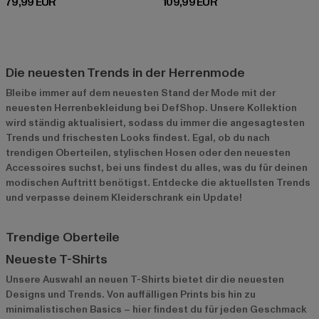
Derzeitiger Preis: 79,99 EUR
Derzeitiger Preis: 109,99 EUR
79,99 EUR
109,99 EUR
Die neuesten Trends in der Herrenmode
Bleibe immer auf dem neuesten Stand der Mode mit der
neuesten Herrenbekleidung bei DefShop. Unsere Kollektion
wird ständig aktualisiert, sodass du immer die angesagtesten
Trends und frischesten Looks findest. Egal, ob du nach
trendigen Oberteilen, stylischen Hosen oder den neuesten
Accessoires suchst, bei uns findest du alles, was du für deinen
modischen Auftritt benötigst. Entdecke die aktuellsten Trends
und verpasse deinem Kleiderschrank ein Update!
Trendige Oberteile
Neueste T-Shirts
Unsere Auswahl an neuen T-Shirts bietet dir die neuesten
Designs und Trends. Von auffälligen Prints bis hin zu
minimalistischen Basics – hier findest du für jeden Geschmack