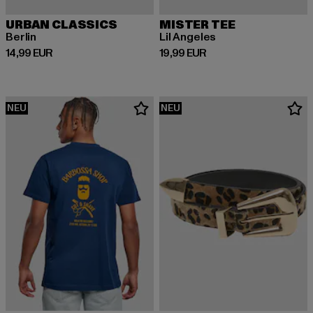
URBAN CLASSICS
MISTER TEE
Berlin
Lil Angeles
Derzeitiger Preis: 14,99 EUR
Derzeitiger Preis: 19,99 EUR
14,99 EUR
19,99 EUR
NEU
NEU