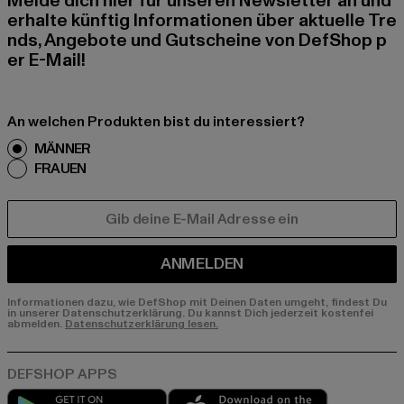
Melde dich hier für unseren Newsletter an und
erhalte künftig Informationen über aktuelle Tre
nds, Angebote und Gutscheine von DefShop p
er E-Mail!
An welchen Produkten bist du interessiert?
MÄNNER
FRAUEN
E-MAIL
ANMELDEN
Informationen dazu, wie DefShop mit Deinen Daten umgeht, findest Du
in unserer Datenschutzerklärung. Du kannst Dich jederzeit kostenfei
abmelden.
Datenschutzerklärung lesen.
Play market
App store