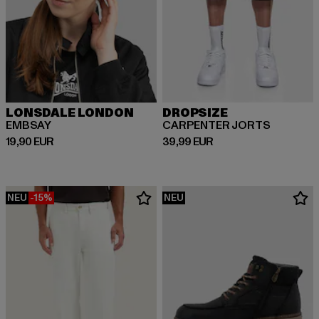
LONSDALE LONDON
DROPSIZE
EMBSAY
CARPENTER JORTS
Derzeitiger Preis: 19,90 EUR
Derzeitiger Preis: 39,99 EUR
19,90 EUR
39,99 EUR
NEU
-15%
NEU