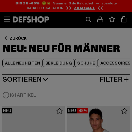
BIS ZU -65%
😲💥 Summer Sale Reloaded — absolute
Zum
Zum
Zum
RABATTESKALATION ❯❯
ZUM SALE
❮❮
Inhalt
Fußzeile
Produktraster
springen
springen
springen
ZURÜCK
NEU: NEU FÜR MÄNNER
ALLE NEUHEITEN
BEKLEIDUNG
SCHUHE
ACCESSOIRES
SORTIEREN
FILTER
NEUESTE
181 ARTIKEL
NEU
NEU
-48%