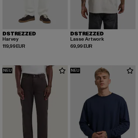
DSTREZZED
DSTREZZED
Harvey
Lasse Artwork
Derzeitiger Preis: 119,99 EUR
Derzeitiger Preis: 69,99 EUR
119,99 EUR
69,99 EUR
NEU
NEU