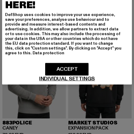
Summer Stripe
Leather Imitation Punched Pattern
HERE!
Derzeitiger Preis: 34,99 EUR
Derzeitiger Preis: 12,99 EUR
34,99 EUR
12,99 EUR
DefShop uses cookies to improve your use experience,
save your preferences, analyse use behaviour and to
provide and measure interest-based contents and
advertising. In addition, we allow partners to extract data
NEU
NEU
or to use cookies. This may also include the processing of
your data in the USA or other countries which do not have
the EU data protection standard. If you want to change
this, click on "Custom settings". By clicking on "Accept" you
agree to this.
Data protection
ACCEPT
INDIVIDUAL SETTINGS
883POLICE
MARKET STUDIOS
CANEY
EXPANSION PACK