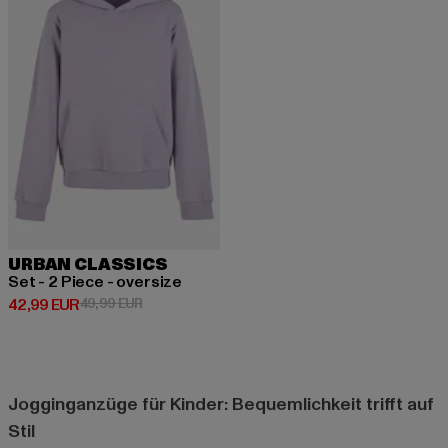
URBAN CLASSICS
Set - 2 Piece - oversize
Derzeitiger Preis: 42,99 EUR
Aktionspreis: 49,99 EUR
42,99 EUR
49,99 EUR
Jogginganzüge für Kinder: Bequemlichkeit trifft auf
Stil