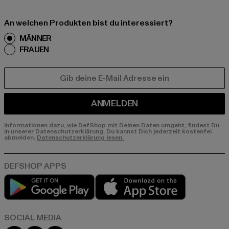
An welchen Produkten bist du interessiert?
MÄNNER
FRAUEN
E-MAIL
ANMELDEN
Informationen dazu, wie DefShop mit Deinen Daten umgeht, findest Du
in unserer Datenschutzerklärung. Du kannst Dich jederzeit kostenfei
abmelden.
Datenschutzerklärung lesen.
Play market
App store