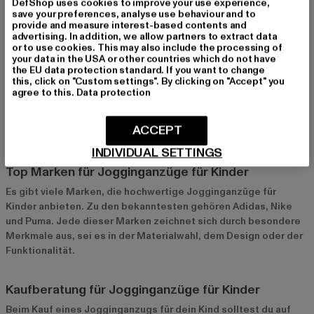
atmungsaktiv, bieten aber dennoch Schutz vor Wind und
DefShop uses cookies to improve your use experience,
save your preferences, analyse use behaviour and to
Wetter. Achte auf Modelle mit strapazierfähigen Materialien,
provide and measure interest-based contents and
die den aktiven Lebensstil deines Kindes unterstützen.
advertising. In addition, we allow partners to extract data
or to use cookies. This may also include the processing of
your data in the USA or other countries which do not have
Besondere Anlässe und Events
the EU data protection standard. If you want to change
this, click on "Custom settings". By clicking on "Accept" you
Für besondere Anlässe eignen sich modische Jogginganzüge,
agree to this.
Data protection
die schick und stilvoll sind. Wähle Modelle mit besonderen
Details wie Metallic-Prints oder auffälligen Farbkombinationen,
ACCEPT
um deinem Kind einen coolen und trendigen Look zu verleihen.
INDIVIDUAL SETTINGS
Top Marken für Jogginganzüge für Kinder
Es gibt viele Marken, die hochwertige Jogginganzüge für
Kinder anbieten. Zu den bekanntesten gehören Adidas, Nike
und Puma. Jede dieser Marken zeichnet sich durch besondere
Merkmale aus, sei es in der Materialwahl, dem Design oder der
Funktionalität.
Kaufberatung für Jogginganzüge für Kinder
Beim Kauf eines Jogginganzugs für dein Kind solltest du auf