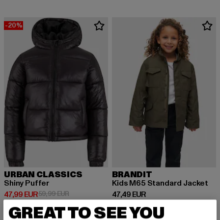
-20%
URBAN CLASSICS
BRANDIT
Shiny Puffer
Kids M65 Standard Jacket
Derzeitiger Preis: 47,99 EUR
Aktionspreis: 59,99 EUR
Derzeitiger Preis: 47,49 EUR
47,99 EUR
59,99 EUR
47,49 EUR
GREAT TO SEE YOU