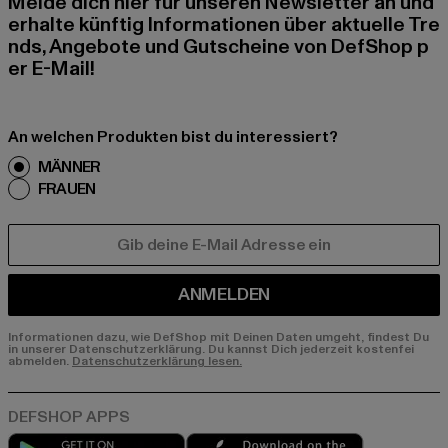
Melde dich hier für unseren Newsletter an und
erhalte künftig Informationen über aktuelle Tre
nds, Angebote und Gutscheine von DefShop p
er E-Mail!
An welchen Produkten bist du interessiert?
MÄNNER
FRAUEN
E-MAIL
ANMELDEN
Informationen dazu, wie DefShop mit Deinen Daten umgeht, findest Du
in unserer Datenschutzerklärung. Du kannst Dich jederzeit kostenfei
abmelden.
Datenschutzerklärung lesen.
Play market
App store