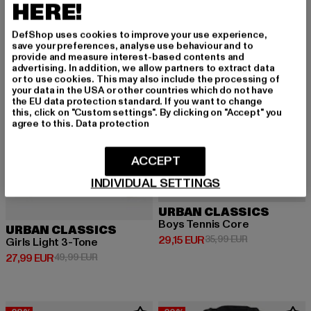
HERE!
-44%
-19%
DefShop uses cookies to improve your use experience,
save your preferences, analyse use behaviour and to
provide and measure interest-based contents and
advertising. In addition, we allow partners to extract data
or to use cookies. This may also include the processing of
your data in the USA or other countries which do not have
the EU data protection standard. If you want to change
this, click on "Custom settings". By clicking on "Accept" you
agree to this.
Data protection
ACCEPT
INDIVIDUAL SETTINGS
URBAN CLASSICS
Boys Tennis Core
URBAN CLASSICS
Derzeitiger Preis: 29,15 EUR
Aktionspreis: 
29,15 EUR
35,99 EUR
Girls Light 3-Tone
Derzeitiger Preis: 27,99 EUR
Aktionspreis: 49,99 EUR
27,99 EUR
49,99 EUR