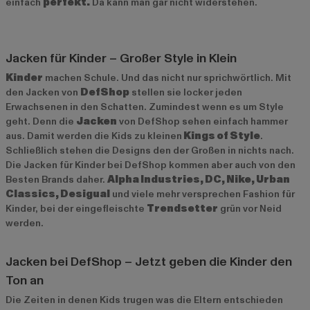
einfach
perfekt.
Da kann man gar nicht widerstehen.
Jacken für Kinder – Großer Style in Klein
Kinder
machen Schule. Und das nicht nur sprichwörtlich. Mit
den Jacken von
DefShop
stellen sie locker jeden
Erwachsenen in den Schatten. Zumindest wenn es um Style
geht. Denn die
Jacken
von DefShop sehen einfach hammer
aus. Damit werden die Kids zu kleinen
Kings of Style
.
Schließlich stehen die Designs den der Großen in nichts nach.
Die Jacken für Kinder bei DefShop kommen aber auch von den
Besten Brands daher.
Alpha Industries, DC, Nike, Urban
Classics, Desigual
und viele mehr versprechen Fashion für
Kinder, bei der eingefleischte
Trendsetter
grün vor Neid
werden.
Jacken bei DefShop – Jetzt geben die Kinder den
Ton an
Die Zeiten in denen Kids trugen was die Eltern entschieden