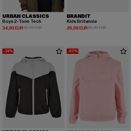
URBAN CLASSICS
BRANDIT
Boys 2-Tone Tech
Kids Britannia
Derzeitiger Preis: 34,99 EUR
Aktionspreis: 49,99 EUR
Derzeitiger Preis: 26,99 EUR
Aktionspreis:
34,99 EUR
49,99 EUR
26,99 EUR
29,99 EUR
-34%
-60%