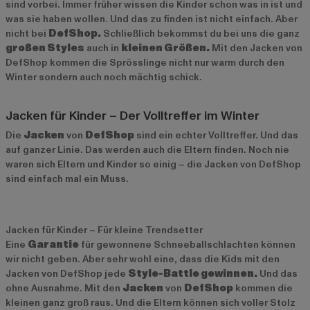
sind vorbei. Immer früher wissen die Kinder schon was in ist und
was sie haben wollen. Und das zu finden ist nicht einfach. Aber
nicht bei
DefShop.
Schließlich bekommst du bei uns die ganz
gro
ß
en Styles
auch in
kleinen Größen.
Mit den Jacken von
DefShop kommen die Sprösslinge nicht nur warm durch den
Winter sondern auch noch mächtig schick.
Jacken für Kinder – Der Volltreffer im Winter
Die
Jacken
von
DefShop
sind ein echter Volltreffer. Und das
auf ganzer Linie. Das werden auch die Eltern finden. Noch nie
waren sich Eltern und Kinder so einig – die Jacken von DefShop
sind einfach mal ein Muss.
Jacken für Kinder – Für kleine Trendsetter
Eine
Garantie
für gewonnene Schneeballschlachten können
wir nicht geben. Aber sehr wohl eine, dass die Kids mit den
Jacken von DefShop jede
Style-Battle gewinnen.
Und das
ohne Ausnahme. Mit den
Jacken
von
DefShop
kommen die
kleinen ganz groß raus. Und die Eltern können sich voller Stolz