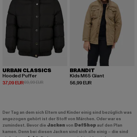
URBAN CLASSICS
BRANDIT
Hooded Puffer
Kids M65 Giant
Derzeitiger Preis: 37,09 EUR
Aktionspreis: 69,99 EUR
Derzeitiger Preis: 56,99 EUR
37,09 EUR
69,99 EUR
56,99 EUR
Der Tag an dem sich Eltern und Kinder einig sind bezüglich was
angezogen gehört ist der Stoff von Märchen. Oder war es
zumindest. Bevor die
Jacken
von
DefShop
auf den Plan
kamen. Denn bei diesen Jacken sind sich alle einig – die sind