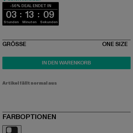
-56% DEAL ENDET IN
03
13
09
Stunden
Minuten
Sekunden
SIZE
GRÖSSE
ONE SIZE
IN DEN WARENKORB
Artikel fällt normal aus
FARBOPTIONEN