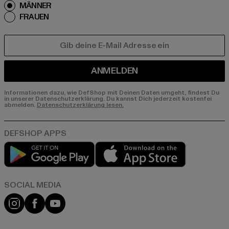
MÄNNER
FRAUEN
E-MAIL
ANMELDEN
Informationen dazu, wie DefShop mit Deinen Daten umgeht, findest Du
in unserer Datenschutzerklärung. Du kannst Dich jederzeit kostenfei
abmelden.
Datenschutzerklärung lesen.
Play market
App store
Instagram
Facebook
YouTube