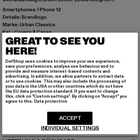
Smartphones: I Phone 12
Details: Brandlogo
Marke: Urban Classics
Kat.: Covers & Cases
GREAT TO SEE YOU
Farbe: schwarz
Hersteller Farbe: black
HERE!
Materialzusammensetzung: 100% Silikon
DefShop uses cookies to improve your use experience,
Art.Nr: TB4426-00007
save your preferences, analyse use behaviour and to
provide and measure interest-based contents and
advertising. In addition, we allow partners to extract data
Hersteller: TB International GmbH |
info@tbint.de
or to use cookies. This may also include the processing of
Dr.-Robert-Murjahn-Straße 7 | 64372 Ober-Ramstadt |
your data in the USA or other countries which do not have
the EU data protection standard. If you want to change
DE
this, click on "Custom settings". By clicking on "Accept" you
agree to this.
Data protection
GRÖSSE & PASSFORM
ACCEPT
PFLEGEHINWEISE
INDIVIDUAL SETTINGS