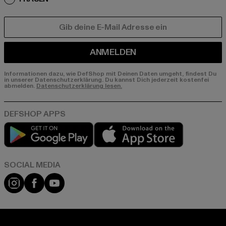
E-MAIL
ANMELDEN
Informationen dazu, wie DefShop mit Deinen Daten umgeht, findest Du
in unserer Datenschutzerklärung. Du kannst Dich jederzeit kostenfei
abmelden.
Datenschutzerklärung lesen.
Play market
App store
Instagram
Facebook
YouTube