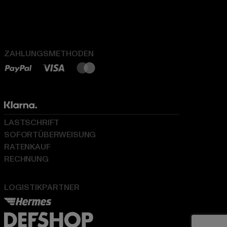
ZAHLUNGSMETHODEN
LASTSCHRIFT
SOFORTÜBERWEISUNG
RATENKAUF
RECHNUNG
LOGISTIKPARTNER