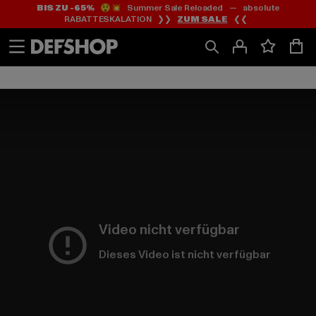
BIS ZU -65%
😲💥 Summer Sale Reloaded — absolute
Zum
Zum
RABATTESKALATION ❯❯
ZUM SALE
❮❮
Inhalt
Fußzeile
springen
springen
Video nicht verfügbar
Dieses Video ist nicht verfügbar