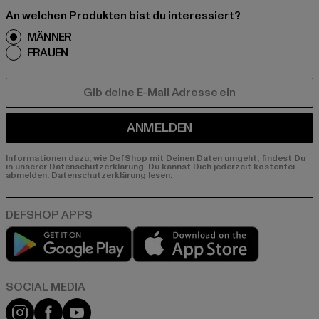
An welchen Produkten bist du interessiert?
MÄNNER
FRAUEN
E-MAIL
ANMELDEN
Informationen dazu, wie DefShop mit Deinen Daten umgeht, findest Du
in unserer Datenschutzerklärung. Du kannst Dich jederzeit kostenfei
abmelden.
Datenschutzerklärung lesen.
Play market
App store
Instagram
Facebook
YouTube